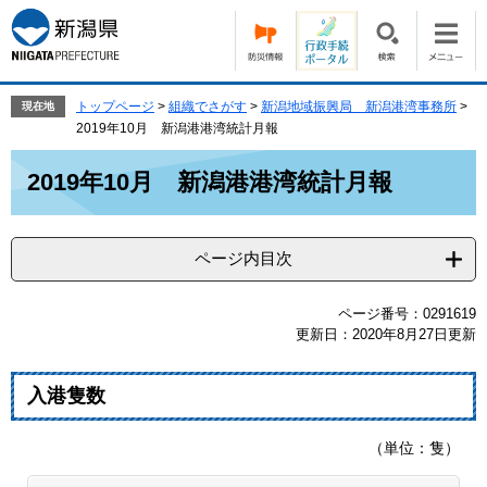
ペ
メ
ー
ニ
ジ
ュ
の
ー
先
を
トップページ
>
組織でさがす
>
新潟地域振興局 新潟港湾事務所
>
現在地
頭
飛
2019年10月 新潟港港湾統計月報
で
ば
本
す。
し
2019年10月 新潟港港湾統計月報
文
て
本
文
ページ内目次
へ
ページ番号：0291619
更新日：2020年8月27日更新
入港隻数
（単位：隻）