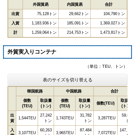
外国貿易
内国貿易
合計
出貨
75,128トン
29,662トン
104,790トン
入貨
1,183,936トン
185,091トン
1,369,027トン
計
1,259,064トン
214,753トン
1,473,817トン
外貿実入りコンテナ
（単位：TEU、トン）
表のサイズを切り替える
韓国航路
中国航路
合計
個数
取扱量
個数
取扱量
取扱量
個数(TEU)
(TEU)
(トン)
(TEU)
(トン)
(トン)
出
27,242
31,782
59,024
1,544TEU
1,743TEU
3,287TEU
貨
トン
トン
トン
入
60,263
87,484
147,747
3,107TEU
3,965TEU
7,072TEU