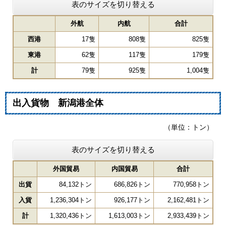
表のサイズを切り替える
外航
内航
合計
西港
17隻
808隻
825隻
東港
62隻
117隻
179隻
計
79隻
925隻
1,004隻
出入貨物 新潟港全体
（単位：トン）
表のサイズを切り替える
外国貿易
内国貿易
合計
出貨
84,132トン
686,826トン
770,958トン
入貨
1,236,304トン
926,177トン
2,162,481トン
計
1,320,436トン
1,613,003トン
2,933,439トン