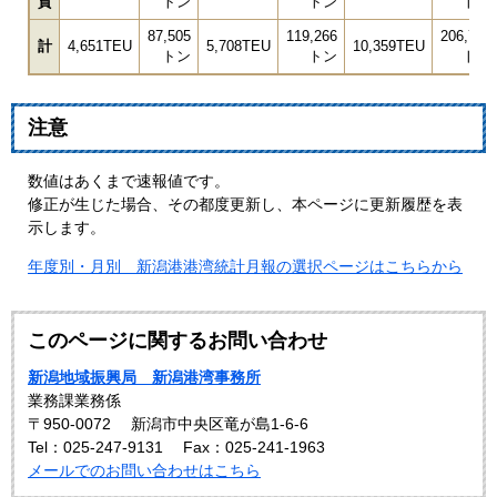
貨
トン
トン
トン
87,505
119,266
206,771
計
4,651TEU
5,708TEU
10,359TEU
トン
トン
トン
注意
数値はあくまで速報値です。
修正が生じた場合、その都度更新し、本ページに更新履歴を表
示します。
年度別・月別 新潟港港湾統計月報の選択ページはこちらから
このページに関するお問い合わせ
新潟地域振興局 新潟港湾事務所
業務課業務係
〒950-0072
新潟市中央区竜が島1-6-6
Tel：025-247-9131
Fax：025-241-1963
メールでのお問い合わせはこちら