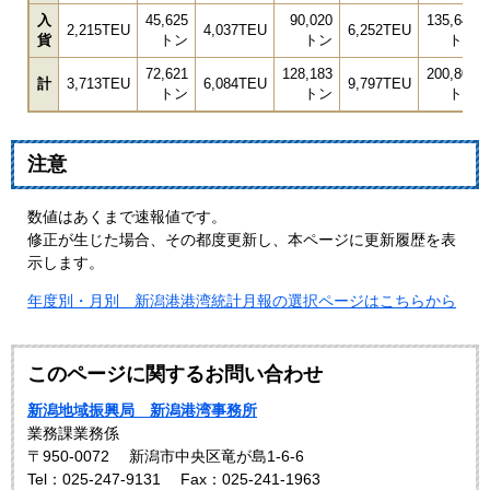
入
45,625
90,020
135,645
2,215TEU
4,037TEU
6,252TEU
貨
トン
トン
トン
72,621
128,183
200,804
計
3,713TEU
6,084TEU
9,797TEU
トン
トン
トン
注意
数値はあくまで速報値です。
修正が生じた場合、その都度更新し、本ページに更新履歴を表
示します。
年度別・月別 新潟港港湾統計月報の選択ページはこちらから
このページに関するお問い合わせ
新潟地域振興局 新潟港湾事務所
業務課業務係
〒950-0072
新潟市中央区竜が島1-6-6
Tel：025-247-9131
Fax：025-241-1963