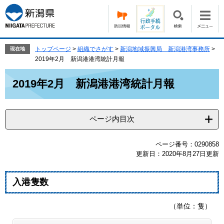
ペ
メ
ー
ニ
ジ
ュ
の
ー
先
を
トップページ
>
組織でさがす
>
新潟地域振興局 新潟港湾事務所
>
現在地
頭
飛
2019年2月 新潟港港湾統計月報
で
ば
本
す。
し
2019年2月 新潟港港湾統計月報
文
て
本
文
ページ内目次
へ
ページ番号：0290858
更新日：2020年8月27日更新
入港隻数
（単位：隻）