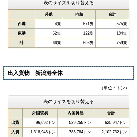
表のサイズを切り替える
外航
内航
合計
西港
4隻
571隻
575隻
東港
62隻
122隻
184隻
計
66隻
693隻
759隻
出入貨物 新潟港全体
（単位：トン）
表のサイズを切り替える
外国貿易
内国貿易
合計
出貨
96,692トン
529,255トン
625,947トン
入貨
1,318,948トン
783,784トン
2,102,732トン