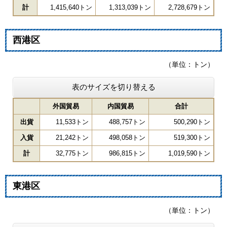
計
1,415,640トン
1,313,039トン
2,728,679トン
西港区
（単位：トン）
表のサイズを切り替える
外国貿易
内国貿易
合計
出貨
11,533トン
488,757トン
500,290トン
入貨
21,242トン
498,058トン
519,300トン
計
32,775トン
986,815トン
1,019,590トン
東港区
（単位：トン）