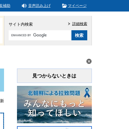
覧補助
音声読み上げ
マイページ
詳細検索
サイト内検索
Google
カ
ス
タ
ム
検
索
見つからないときは
更新