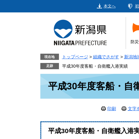
ペ
メ
本文へ
初
ー
ニ
ジ
ュ
の
ー
先
を
頭
飛
防災
で
ば
す。
し
トップページ
>
組織でさがす
>
新潟地
現在地
て
平成30年度客船・自衛艦入港実績
本
本
文
平成30年度客船・自
文
へ
印刷
文字
平成30年度客船・自衛艦入港