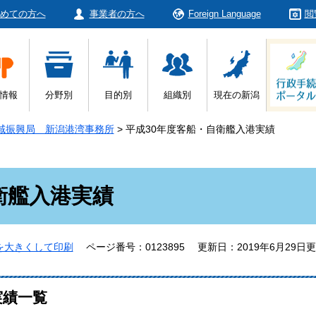
めての方へ
事業者の方へ
Foreign Language
閲
情報
分野別
目的別
組織別
現在の新潟
域振興局 新潟港湾事務所
>
平成30年度客船・自衛艦入港実績
衛艦入港実績
を大きくして印刷
ページ番号：0123895
更新日：2019年6月29日
実績一覧