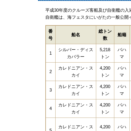
平成30年度のクルーズ客船及び自衛艦の入
自衛艦は、海フェスタにいがたの一般公開
番
総トン
船名
船籍
号
数
シルバー・ディス
5,218
バハ
1
カバラー
トン
マ
カレドニアン・ス
4,200
バハ
2
カイ
トン
マ
カレドニアン・ス
4,200
バハ
3
カイ
トン
マ
カレドニアン・ス
4,200
バハ
4
カイ
トン
マ
カレドニアン・ス
4,200
バハ
5