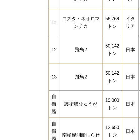
コスタ・ネオロマ
56,769
イタ
11
ンチカ
トン
リア
50,142
12
飛鳥2
日本
トン
50,142
13
飛鳥2
日本
トン
自
19,000
衛
護衛艦ひゅうが
日本
トン
艦
自
12,650
衛
日本
南極観測船しらせ
トン
艦