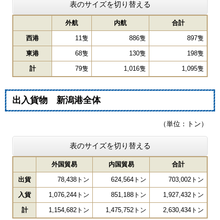
表のサイズを切り替える
外航
内航
合計
西港
11隻
886隻
897隻
東港
68隻
130隻
198隻
計
79隻
1,016隻
1,095隻
出入貨物 新潟港全体
（単位：トン）
表のサイズを切り替える
外国貿易
内国貿易
合計
出貨
78,438トン
624,564トン
703,002トン
入貨
1,076,244トン
851,188トン
1,927,432トン
計
1,154,682トン
1,475,752トン
2,630,434トン