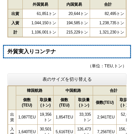
外国貿易
内国貿易
合計
出貨
61,851トン
20,644トン
82,495トン
入貨
1,044,150トン
194,585トン
1,238,735トン
計
1,106,001トン
215,229トン
1,321,230トン
外貿実入りコンテナ
（単位：TEU,トン）
表のサイズを切り替える
韓国航路
中国航路
合計
個数
取扱量
個数
取扱量
取扱量
個数(TEU)
(TEU)
(トン)
(TEU)
(トン)
(トン)
出
19,356
33,335
52,691
1,087TEU
1,854TEU
2,941TEU
貨
トン
トン
トン
入
30,501
126,473
156,974
1,640TEU
5,616TEU
7,256TEU