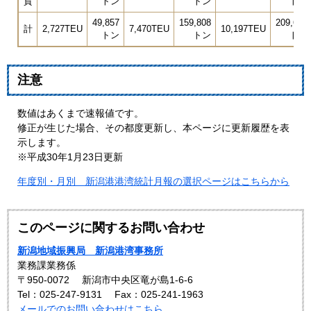
貨
トン
トン
トン
49,857
159,808
209,665
計
2,727TEU
7,470TEU
10,197TEU
トン
トン
トン
注意
数値はあくまで速報値です。
修正が生じた場合、その都度更新し、本ページに更新履歴を表
示します。
※平成30年1月23日更新
年度別・月別 新潟港港湾統計月報の選択ページはこちらから
このページに関するお問い合わせ
新潟地域振興局 新潟港湾事務所
業務課業務係
〒950-0072
新潟市中央区竜が島1-6-6
Tel：025-247-9131
Fax：025-241-1963
メールでのお問い合わせはこちら