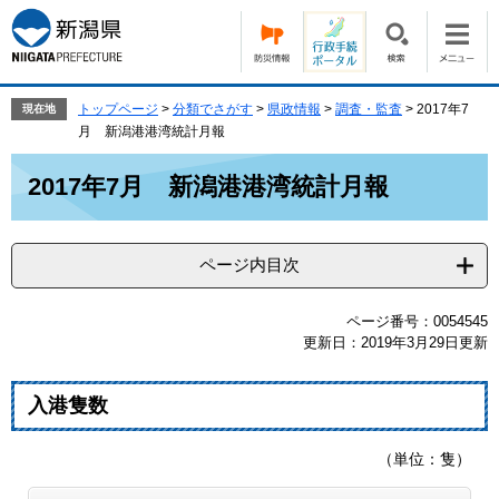
ペ
メ
ー
ニ
ジ
ュ
の
ー
先
を
トップページ
>
分類でさがす
>
県政情報
>
調査・監査
>
2017年7
現在地
頭
飛
月 新潟港港湾統計月報
で
ば
本
す。
し
2017年7月 新潟港港湾統計月報
文
て
本
文
ページ内目次
へ
ページ番号：0054545
更新日：2019年3月29日更新
入港隻数
（単位：隻）