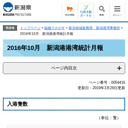
ペ
メ
ー
ニ
ジ
ュ
の
ー
先
を
トップページ
>
組織でさがす
>
新潟地域振興局 新潟港湾事務所
>
現在地
頭
飛
2016年10月 新潟港港湾統計月報
で
ば
本
す。
し
2016年10月 新潟港港湾統計月報
文
て
本
文
ページ内目次
へ
ページ番号：0054416
更新日：2019年3月29日更新
入港隻数
（単位：隻）