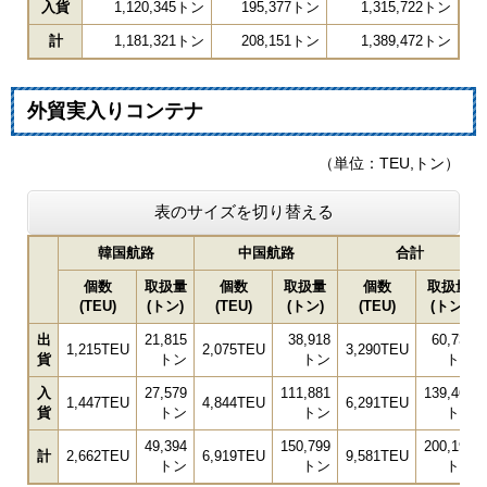
入貨
1,120,345トン
195,377トン
1,315,722トン
計
1,181,321トン
208,151トン
1,389,472トン
外貿実入りコンテナ
（単位：TEU,トン）
表のサイズを切り替える
韓国航路
中国航路
合計
個数
取扱量
個数
取扱量
個数
取扱量
(TEU)
(トン)
(TEU)
(トン)
(TEU)
(トン)
出
21,815
38,918
60,733
1,215TEU
2,075TEU
3,290TEU
貨
トン
トン
トン
入
27,579
111,881
139,460
1,447TEU
4,844TEU
6,291TEU
貨
トン
トン
トン
49,394
150,799
200,193
計
2,662TEU
6,919TEU
9,581TEU
トン
トン
トン