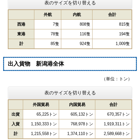
表のサイズを切り替える
外航
内航
合計
西港
7隻
808隻
815隻
東港
78隻
116隻
194隻
計
85隻
924隻
1,009隻
出入貨物 新潟港全体
（単位：トン）
表のサイズを切り替える
外国貿易
内国貿易
合計
出貨
65,225トン
605,132トン
670,357トン
入貨
1,150,333トン
768,978トン
1,919,311トン
計
1,215,558トン
1,374,110トン
2,589,668トン