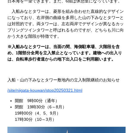
日本海を一望できます。また、6階は休憩室になっています。
入船みなとタワーは、菱形を組み合わせた直線的なデザイン
になっており、右岸側の曲線を多用した山の下みなとタワーと
は対照的です。両タワーは、左右両岸でデザインが異なるカッ
プリングツインタワーと呼ばれるものですが、どちらも川に向
かう大きな階段が特徴です。
※入船みなとタワーは、当面の間、海側駐車場、大階段を含
め、1階部分全周を立入禁止となっています。建物への出入り
は、自転車歩行者道からの地下出入口をご利用願います。
入船・山の下みなとタワー敷地内の立入制限継続のお知らせ
/site/niigata-kouwan/stop20250321.html
開館 9時00分（通年）
閉館 19時30分（6～8月）
19時00分（4、5、9月）
17時30分（10～3月）