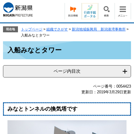
ペ
メ
ー
ニ
ジ
ュ
の
ー
先
を
トップページ
>
組織でさがす
>
新潟地域振興局 新潟港湾事務所
>
現在地
頭
飛
入船みなとタワー
で
ば
本
す。
し
入船みなとタワー
文
て
本
文
ページ内目次
へ
ページ番号：0054423
更新日：2019年3月29日更新
みなとトンネルの換気塔です