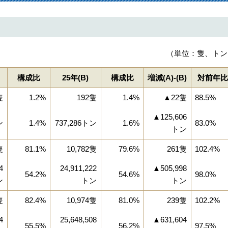
（単位：隻、トン
構成比
25年(B)
構成比
増減(A)‐(B)
対前年比
隻
1.2%
192隻
1.4%
▲22隻
88.5%
▲125,606
ン
1.4%
737,286トン
1.6%
83.0%
トン
隻
81.1%
10,782隻
79.6%
261隻
102.4%
4
24,911,222
▲505,998
54.2%
54.6%
98.0%
ン
トン
トン
隻
82.4%
10,974隻
81.0%
239隻
102.2%
4
25,648,508
▲631,604
55.5%
56.2%
97.5%