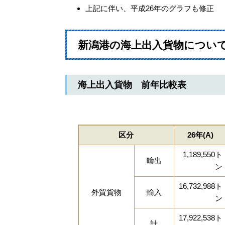
上記に伴い、平成26年のグラフも修正
新潟港の海上出入貨物につい
海上出入貨物 前年比較表
区分
26年(A)
1,189,550ト
輸出
ン
16,732,988ト
外貿貨物
輸入
ン
17,922,538ト
計