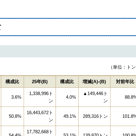
て
（単位：トン
構成比
25年(B)
構成比
増減(A)‐(B)
対前年比
1,338,996ト
▲149,446ト
3.6%
4.0%
88.8
ン
ン
16,443,672ト
50.8%
49.1%
289,316トン
101.8
ン
17,782,668ト
54.4%
53.1%
139,870トン
100.8