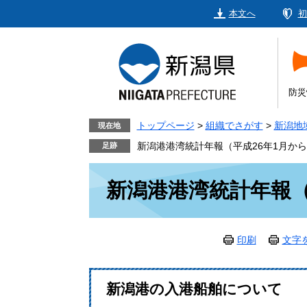
ペ
メ
本文へ
初
ー
ニ
ジ
ュ
の
ー
先
を
頭
飛
防災
で
ば
す。
し
トップページ
>
組織でさがす
>
新潟地
現在地
て
新潟港港湾統計年報（平成26年1月から
本
本
文
新潟港港湾統計年報（
文
へ
印刷
文字
新潟港の入港船舶について