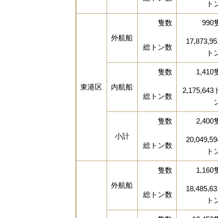
ト
隻数
990
外航船
17,873,95
総トン数
ト
隻数
1,410
東港区
内航船
2,175,643
総トン数
隻数
2,400
小計
20,049,59
総トン数
ト
隻数
1,160
外航船
18,485,63
総トン数
ト