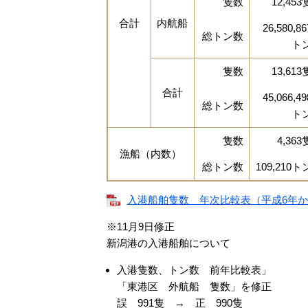
隻数
12,453
合計
内航船
26,580,86
総トン数
ト
隻数
13,613
合計
45,066,49
総トン数
ト
隻数
4,363
漁船（内数）
総トン数
109,210ト
入港船舶隻数 年次比較表（平成6年から平
※11月9日修正
新潟港の入港船舶について
入港隻数、トン数 前年比較表」
「東港区 外航船 隻数」を修正
誤 991隻 → 正 990隻