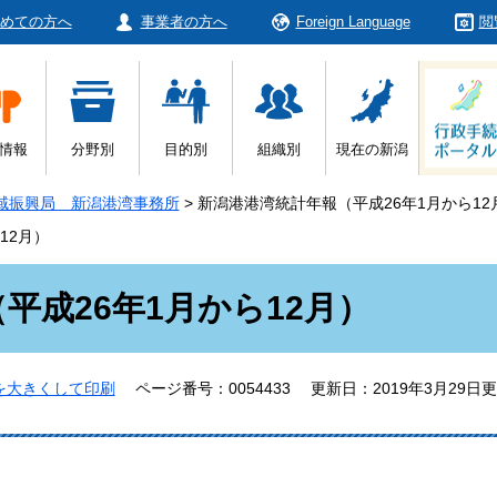
めての方へ
事業者の方へ
Foreign Language
閲
情報
分野別
目的別
組織別
現在の新潟
域振興局 新潟港湾事務所
>
新潟港港湾統計年報（平成26年1月から12
12月）
平成26年1月から12月）
を大きくして印刷
ページ番号：0054433
更新日：2019年3月29日