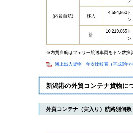
ン
4,584,860ト
(内貿自航)
移入
ン
10,219,065ト
計
ン
※内貿自航はフェリー航送車両をトン数換
海上出入貨物 年次比較表（平成6年から平
新潟港の外貿コンテナ貨物に
外貿コンテナ（実入り）航路別個数