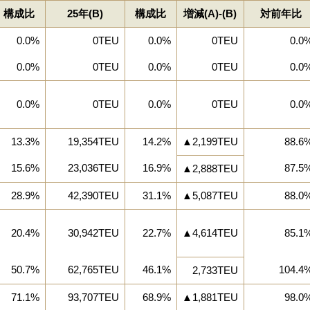
構成比
25年(B)
構成比
増減(A)‐(B)
対前年比
0.0%
0TEU
0.0%
0TEU
0.0
0.0%
0TEU
0.0%
0TEU
0.0
0.0%
0TEU
0.0%
0TEU
0.0
13.3%
19,354TEU
14.2%
▲2,199TEU
88.6
15.6%
23,036TEU
16.9%
87.5
▲2,888TEU
28.9%
42,390TEU
31.1%
▲5,087TEU
88.0
20.4%
30,942TEU
22.7%
▲4,614TEU
85.1
50.7%
62,765TEU
46.1%
104.4
2,733TEU
71.1%
93,707TEU
68.9%
▲1,881TEU
98.0