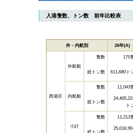
入港隻数、トン数 前年比較表
外・内航別
26年(A)
隻数
170
外航船
総トン数
611,680ト
隻数
11,043
西港区
内航船
24,405,22
総トン数
ト
隻数
11,213
小計
25,016,90
総トン数