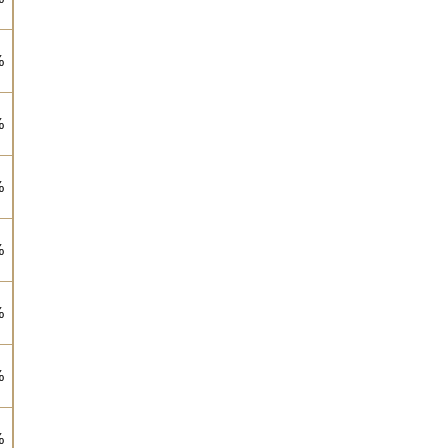
%
%
%
%
%
%
%