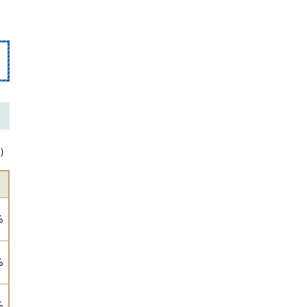
）
%
%
%