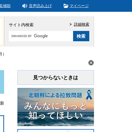
覧補助
音声読み上げ
マイページ
詳細検索
サイト内検索
Google
カ
ス
タ
月）
ム
検
索
見つからないときは
更新