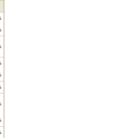
%
%
%
%
%
%
%
%
%