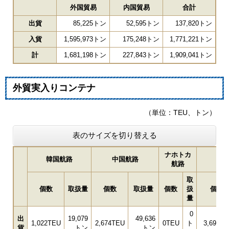
外国貿易
内国貿易
合計
出貨
85,225トン
52,595トン
137,820トン
入貨
1,595,973トン
175,248トン
1,771,221トン
計
1,681,198トン
227,843トン
1,909,041トン
外貿実入りコンテナ
（単位：TEU、トン）
表のサイズを切り替える
ナホトカ
韓国航路
中国航路
航路
取
個数
取扱量
個数
取扱量
個数
扱
個数
量
0
出
19,079
49,636
1,022TEU
2,674TEU
0TEU
ト
3,696T
貨
トン
トン