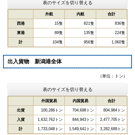
表のサイズを切り替える
外航
内航
合計
西港
15隻
821隻
836隻
東港
89隻
135隻
224隻
計
104隻
956隻
1,060隻
出入貨物 新潟港全体
（単位：トン）
表のサイズを切り替える
外国貿易
内国貿易
合計
出貨
100,286トン
704,698トン
804,984トン
入貨
1,632,762トン
844,943トン
2,477,705トン
計
1,733,048トン
1,549,641トン
3,282,689トン