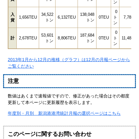
ン
0
入
34,522
138,048
1,656TEU
6,132TEU
0TEU
ト
7,788T
貨
トン
トン
ン
0
53,601
187,684
計
2,678TEU
8,806TEU
0TEU
ト
11,484T
トン
トン
ン
2013年1月から12月の推移（グラフ）は12月の月報ページから
ご覧ください
注意
数値はあくまで速報値ですので、修正があった場合はその都度
更新して本ページに更新履歴を表示します。
年度別・月別 新潟港港湾統計月報の選択ページはこちら
このページに関するお問い合わせ