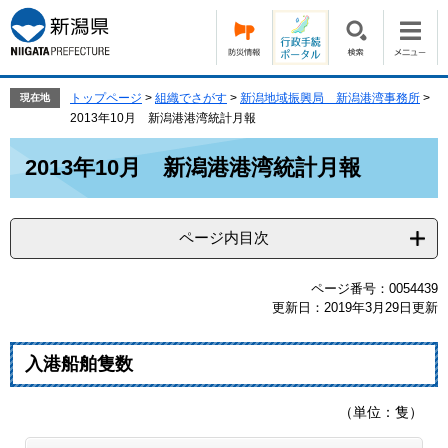
ペ
メ
ー
ニ
ジ
ュ
の
ー
先
を
トップページ
>
組織でさがす
>
新潟地域振興局 新潟港湾事務所
>
現在地
頭
飛
2013年10月 新潟港港湾統計月報
で
ば
本
す。
し
2013年10月 新潟港港湾統計月報
文
て
本
文
ページ内目次
へ
ページ番号：0054439
更新日：2019年3月29日更新
入港船舶隻数
（単位：隻）