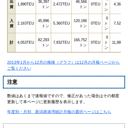
出
36,397
46,566
1,890TEU
2,472TEU
0TEU
ト
4,362T
貨
トン
トン
ン
0
入
45,896
120,186
2,163TEU
5,360TEU
0TEU
ト
7,523T
貨
トン
トン
ン
0
82,293
166,752
計
4,053TEU
7,832TEU
0TEU
ト
11,885T
トン
トン
ン
2013年1月から12月の推移（グラフ）は12月の月報ページから
ご覧ください
注意
数値はあくまで速報値ですので、修正があった場合はその都度
更新して本ページに更新履歴を表示します。
年度別・月別 新潟港港湾統計月報の選択ページはこちら