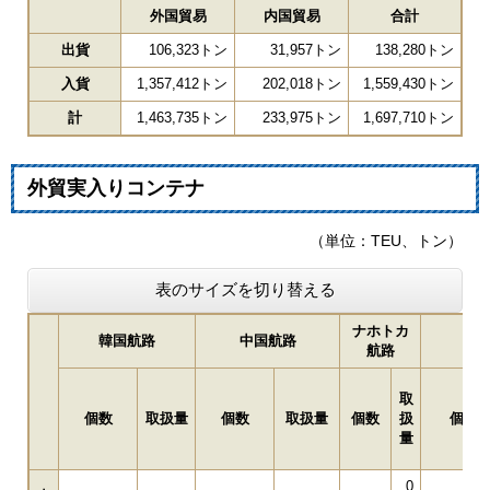
外国貿易
内国貿易
合計
出貨
106,323トン
31,957トン
138,280トン
入貨
1,357,412トン
202,018トン
1,559,430トン
計
1,463,735トン
233,975トン
1,697,710トン
外貿実入りコンテナ
（単位：TEU、トン）
表のサイズを切り替える
ナホトカ
韓国航路
中国航路
航路
取
個数
取扱量
個数
取扱量
個数
扱
個数
量
0