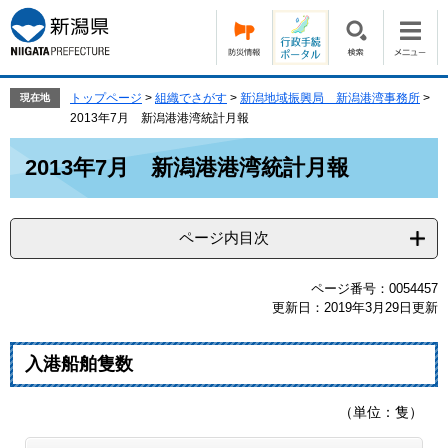
ペ
メ
ー
ニ
ジ
ュ
の
ー
先
を
トップページ
>
組織でさがす
>
新潟地域振興局 新潟港湾事務所
>
現在地
頭
飛
2013年7月 新潟港港湾統計月報
で
ば
本
す。
し
2013年7月 新潟港港湾統計月報
文
て
本
文
ページ内目次
へ
ページ番号：0054457
更新日：2019年3月29日更新
入港船舶隻数
（単位：隻）