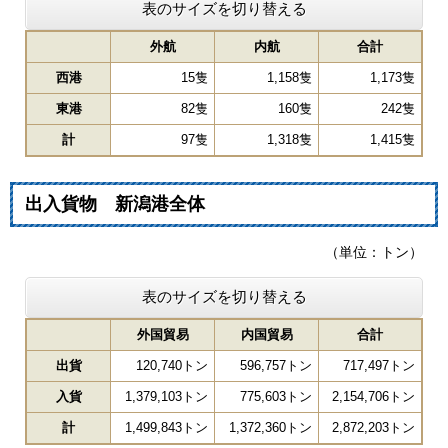
表のサイズを切り替える
外航
内航
合計
西港
15隻
1,158隻
1,173隻
東港
82隻
160隻
242隻
計
97隻
1,318隻
1,415隻
出入貨物 新潟港全体
（単位：トン）
表のサイズを切り替える
外国貿易
内国貿易
合計
出貨
120,740トン
596,757トン
717,497トン
入貨
1,379,103トン
775,603トン
2,154,706トン
計
1,499,843トン
1,372,360トン
2,872,203トン