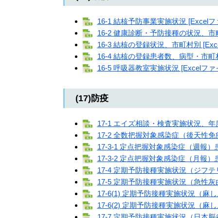
16-1 結核予防事業実施状況 [Excelフ
16-2 健康診断・予防接種の状況、市町村
16-3 結核の登録状況、市町村別 [Exc
16-4 結核の登録患者数、病型・市町村別
16-5 呼吸器教室実施状況 [Excelファ
(17)防疫
17-1 エイズ相談・検査実施状況、年度別
17-2 全数把握対象感染症（後天性免疫
17-3-1 定点把握対象感染症（週報）患
17-3-2 定点把握対象感染症（月報）患
17-4 定期予防接種実施状況（ジフテ
17-5 定期予防接種実施状況（急性灰白
17-6(1) 定期予防接種実施状況（麻
17-6(2) 定期予防接種実施状況（麻
17-7 定期予防接種実施状況（日本脳炎）