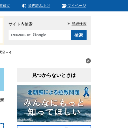
覧補助
音声読み上げ
マイページ
詳細検索
サイト内検索
Google
カ
ス
タ
現況－4
ム
検
索
見つからないときは
更新