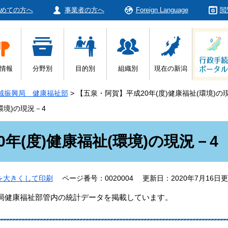
めての方へ
事業者の方へ
Foreign Language
閲
情報
分野別
目的別
組織別
現在の新潟
域振興局 健康福祉部
>
【五泉・阿賀】平成20年(度)健康福祉(環境)の
環境)の現況－4
年(度)健康福祉(環境)の現況－4
を大きくして印刷
ページ番号：0020004
更新日：2020年7月16日
興局健康福祉部管内の統計データを掲載しています。