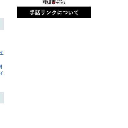
イ
]
イ