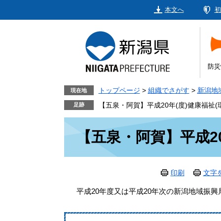
ペ
メ
本文へ
初
ー
ニ
ジ
ュ
の
ー
先
を
頭
飛
防災
で
ば
す。
し
トップページ
>
組織でさがす
>
新潟地
現在地
て
【五泉・阿賀】平成20年(度)健康福祉(
本
本
文
【五泉・阿賀】平成20
文
へ
印刷
文字
平成20年度又は平成20年次の新潟地域振