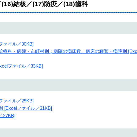
(16)結核／(17)防疫／(18)歯科
lファイル／30KB]
、診療科・病院・市町村別；病院の病床数、病床の種類・病院別 [Exce
celファイル／33KB]
lファイル／29KB]
[Excelファイル／31KB]
27KB]