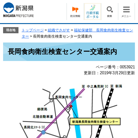
ペ
メ
ー
ニ
ジ
ュ
の
ー
先
を
トップページ
>
組織でさがす
>
福祉保健部 長岡食肉衛生検査セン
現在地
頭
飛
ター
>
長岡食肉衛生検査センター交通案内
で
ば
本
す。
し
長岡食肉衛生検査センター交通案内
文
て
本
ページ番号：0053921
文
更新日：2019年3月29日更新
へ