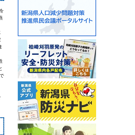
を
燕
に
被
ま
性
と
で
せ