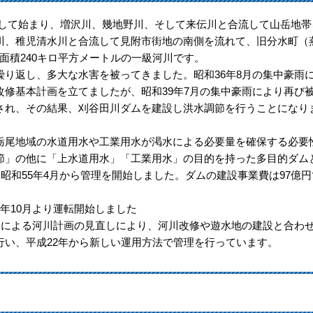
として始まり、増沢川、幾地野川、そして来伝川と合流して山岳地帯
川、稚児清水川と合流して見附市街地の南側を流れて、旧分水町（
面積240キロ平方メートルの一級河川です。
り返し、多大な水害を被ってきました。昭和36年8月の集中豪雨
修基本計画を立てましたが、昭和39年7月の集中豪雨により再び
され、その結果、刈谷田川ダムを建設し洪水調節を行うことになり
尾地域の水道用水や工業用水が渇水による必要量を確保する必要
節」の他に「上水道用水」「工業用水」の目的を持った多目的ダム
昭和55年4月から管理を開始しました。ダムの建設事業費は97億円
年10月より運転開始しました
」による河川計画の見直しにより、河川改修や遊水地の建設と合わ
行い、平成22年から新しい運用方法で管理を行っています。