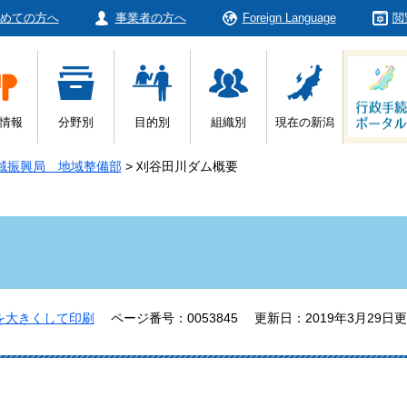
めての方へ
事業者の方へ
Foreign Language
閲
情報
分野別
目的別
組織別
現在の新潟
域振興局 地域整備部
>
刈谷田川ダム概要
を大きくして印刷
ページ番号：0053845
更新日：2019年3月29日