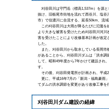
刈谷田川は守門岳（標高1,537m）を源
抜け、旧栃尾市街地を流れて西谷川、塩谷
市）で信濃川に合流する、延長50km、流域
この刈谷田川は大雨が降るたびに氾濫を繰
より大きな被害を受けたため刈谷田川河川改
害を受けたことにより改修基本計画が改定
した。
また、刈谷田川から取水している長岡市栃
があることから、刈谷田川ダムは「洪水調
して、昭和49年度から7年かけて建設され、
す。
その後、刈谷田発電所が計画され、平成2
更に、平成16年7月の「新潟・福島豪雨
てダムの洪水調節を変更があり改修工事を
刈谷田川ダム建設の経緯