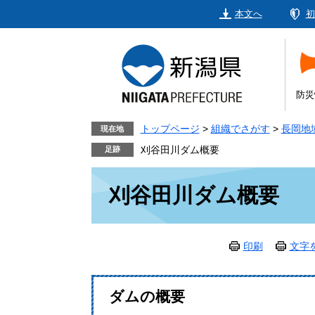
ペ
メ
本文へ
初
ー
ニ
ジ
ュ
の
ー
先
を
頭
飛
防災
で
ば
す。
し
トップページ
>
組織でさがす
>
長岡地
現在地
て
刈谷田川ダム概要
本
本
文
刈谷田川ダム概要
文
へ
印刷
文字
ダムの概要