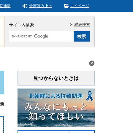
覧補助
音声読み上げ
マイページ
詳細検索
サイト内検索
Google
カ
ス
タ
ム
検
索
見つからないときは
更新