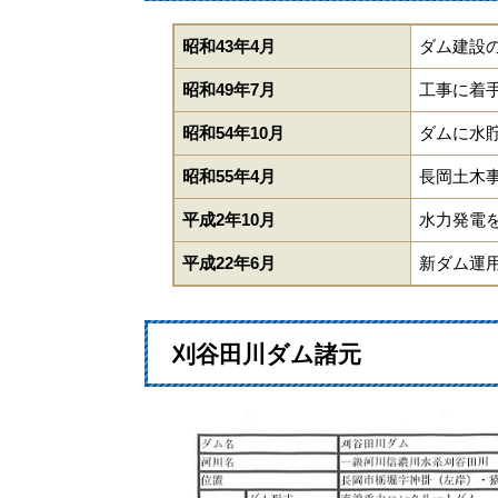
昭和43年4月
ダム建設
昭和49年7月
工事に着
昭和54年10月
ダムに水
昭和55年4月
長岡土木
平成2年10月
水力発電
平成22年6月
新ダム運
刈谷田川ダム諸元