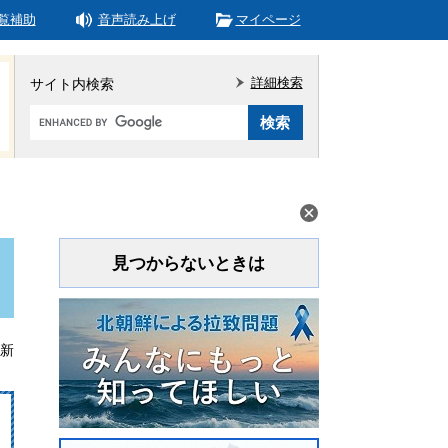
覧補助
音声読み上げ
マイページ
詳細検索
サイト内検索
Google
カ
ス
タ
ム
検
索
見つからないときは
更新