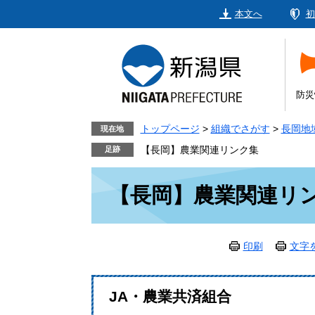
ペ
メ
本文へ
初
ー
ニ
ジ
ュ
の
ー
先
を
頭
飛
防災
で
ば
す。
し
トップページ
>
組織でさがす
>
長岡地
現在地
て
【長岡】農業関連リンク集
本
本
文
【長岡】農業関連リ
文
へ
印刷
文字
JA・農業共済組合