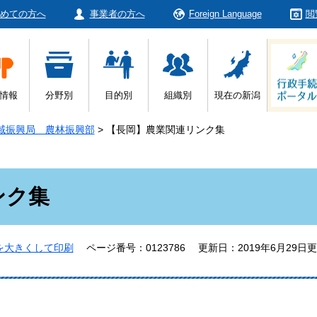
めての方へ
事業者の方へ
Foreign Language
閲
情報
分野別
目的別
組織別
現在の新潟
域振興局 農林振興部
>
【長岡】農業関連リンク集
ンク集
を大きくして印刷
ページ番号：0123786
更新日：2019年6月29日