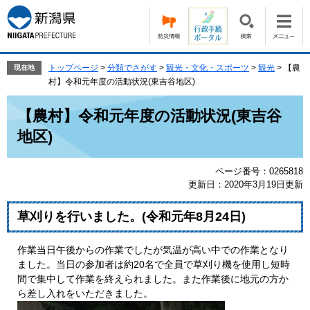
ペ
メ
ー
ニ
ジ
ュ
の
ー
先
を
トップページ
>
分類でさがす
>
観光・文化・スポーツ
>
観光
>
【農
現在地
頭
飛
村】令和元年度の活動状況(東吉谷地区)
で
ば
本
す。
し
【農村】令和元年度の活動状況(東吉谷
文
て
地区)
本
文
へ
ページ番号：0265818
更新日：2020年3月19日更新
草刈りを行いました。(令和元年8月24日)
作業当日午後からの作業でしたが気温が高い中での作業となり
ました。当日の参加者は約20名で全員で草刈り機を使用し短時
間で集中して作業を終えられました。また作業後に地元の方か
ら差し入れをいただきました。