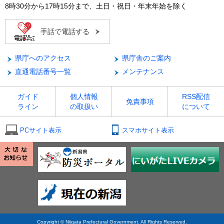
8時30分から17時15分まで、土日・祝日・年末年始を除く
手話で電話する
県庁へのアクセス
県庁舎のご案内
直通電話番号一覧
メンテナンス
ガイド
個人情報
RSS配信
免責事項
ライン
の取扱い
について
PCサイト表示
スマホサイト表示
Copyright © Niigata Prefectural Government. All Rights Reserved.