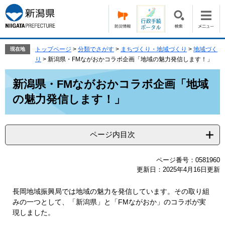
ペ
メ
ー
ニ
ジ
ュ
の
ー
先
を
トップページ
>
分類でさがす
>
まちづくり・地域づくり
>
地域づく
現在地
頭
飛
り
>
新潟県・FMながおかコラボ企画「地域の魅力発信します！」
で
ば
本
す。
し
新潟県・FMながおかコラボ企画「地域
文
て
の魅力発信します！」
本
文
へ
ページ内目次
ページ番号：0581960
更新日：2025年4月16日更新
長岡地域振興局では地域の魅力を発信しています。その取り組
みの一つとして、「新潟県」と「FMながおか」のコラボが実
現しました。