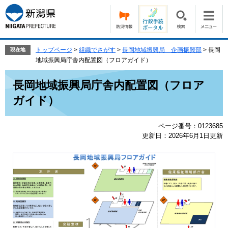
ペ
メ
ー
ニ
ジ
ュ
の
ー
先
を
トップページ
>
組織でさがす
>
長岡地域振興局 企画振興部
>
長岡
現在地
頭
飛
地域振興局庁舎内配置図（フロアガイド）
で
ば
本
す。
し
長岡地域振興局庁舎内配置図（フロア
文
て
ガイド）
本
文
へ
ページ番号：0123685
更新日：2026年6月1日更新