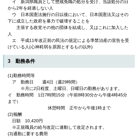
イ 新潟県職員として懲戒免職の処分を受け、当該処分の日
から2年を経過しない人
ウ 日本国憲法施行の日以後において、日本国憲法又はその
下に成立した政府を暴力で破壊することを
主張する政党その他の団体を結成し、又はこれに加入した
人
エ 平成11年改正前の民法の規定による準禁治産の宣告を受
けている人(心神耗弱を原因とするもの以外)
3 勤務条件
(1)勤務時間等
ア 勤務日 週4日（週29時間）
※月に2日程度、土曜日、日曜日の勤務があります。
イ 勤務時間 1日7時間15分（午前8時30分から午後4時45分
まで）
休憩時間 正午から午後1時まで
(2)報酬
日額 10,420円
※正規職員の給与改定に連動して改定されます。
(3)通勤に要する費用