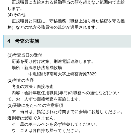
正規職員に支給される通勤手当の額を超えない範囲内で支給
します。
(4)その他
正規職員と同様に、守秘義務（職務上知り得た秘密を守る義
務）などの地方公務員法の規定が適用されます。
4 考査の実施
(1)考査当日の受付
応募を受け付け次第、別途電話連絡します。
場所：新潟県妙法育成牧場
中魚沼郡津南町大字上郷宮野原7329
(2)考査の内容
考査の方法：面接考査
内容：会計年度任用職員(専門)の職務への適性などについ
て、お一人ずつ面接考査を実施します。
(3)受験にあたっての注意事項
ア 当日は、指定された時間までに会場にお越しください。
遅刻者は受験できません。
イ 黒のボールペンを必ず持参してください。
ウ ゴミは各自持ち帰ってください。