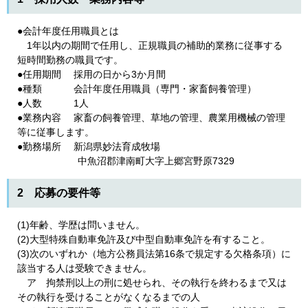
●会計年度任用職員とは
1年以内の期間で任用し、正規職員の補助的業務に従事する
短時間勤務の職員です。
●任用期間 採用の日から3か月間
●種類 会計年度任用職員（専門・家畜飼養管理）
●人数 1人
●業務内容 家畜の飼養管理、草地の管理、農業用機械の管理
等に従事します。
●勤務場所 新潟県妙法育成牧場
中魚沼郡津南町大字上郷宮野原7329
2 応募の要件等
(1)年齢、学歴は問いません。
(2)大型特殊自動車免許及び中型自動車免許を有すること。
(3)次のいずれか（地方公務員法第16条で規定する欠格条項）に
該当する人は受験できません。
ア 拘禁刑以上の刑に処せられ、その執行を終わるまで又は
その執行を受けることがなくなるまでの人