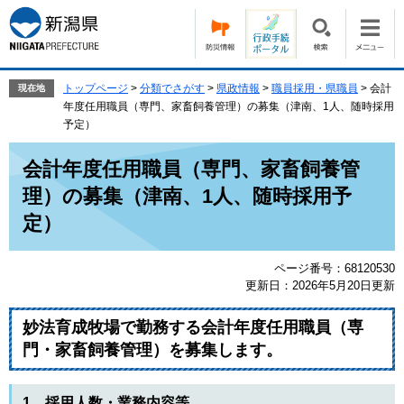
ペ
メ
ー
ニ
ジ
ュ
の
ー
先
を
トップページ
>
分類でさがす
>
県政情報
>
職員採用・県職員
>
会計
現在地
頭
飛
年度任用職員（専門、家畜飼養管理）の募集（津南、1人、随時採用
で
ば
予定）
す。
し
本
て
会計年度任用職員（専門、家畜飼養管
文
本
理）の募集（津南、1人、随時採用予
文
へ
定）
ページ番号：68120530
更新日：2026年5月20日更新
妙法育成牧場で勤務する会計年度任用職員（専
門・家畜飼養管理）を募集します。
1 採用人数・業務内容等