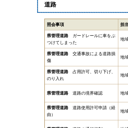
道路
照会事項
担
県管理道路
ガードレールに車をぶ
地
つけてしまった
県管理道路
交通事故による道路損
地
傷
県管理道路
占用許可、切り下げ、
地
のり入れ
県管理道路
道路の境界確認
地
県管理道路
道路使用許可申請（経
地
由）