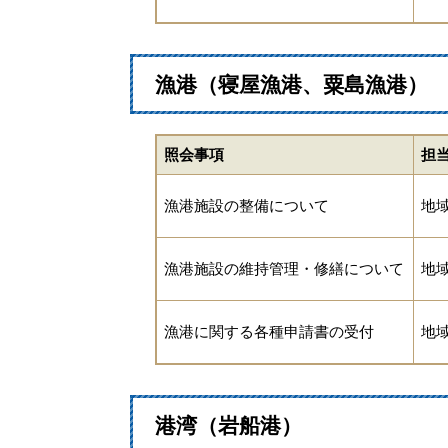
漁港（寝屋漁港、粟島漁港）
照会事項
担
漁港施設の整備について
地
漁港施設の維持管理・修繕について
地
漁港に関する各種申請書の受付
地
港湾（岩船港）