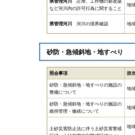
県管理河川
占用、工作物の新改築
地
など河川内の許可行為に関すること
県管理河川
河川の境界確認
地
砂防・急傾斜地・地すべり
照会事項
担
砂防・急傾斜地・地すべりの施設の
地
整備について
砂防・急傾斜地・地すべりの施設の
地
維持管理・修繕について
地
土砂災害防止法に伴う土砂災害警戒