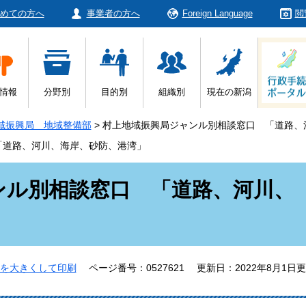
めての方へ
事業者の方へ
Foreign Language
閲
情報
分野別
目的別
組織別
現在の新潟
域振興局 地域整備部
>
村上地域振興局ジャンル別相談窓口 「道路、
「道路、河川、海岸、砂防、港湾」
ンル別相談窓口 「道路、河川、
を大きくして印刷
ページ番号：0527621
更新日：2022年8月1日