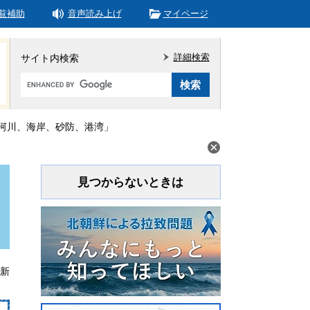
覧補助
音声読み上げ
マイページ
詳細検索
サイト内検索
Google
カ
ス
タ
河川、海岸、砂防、港湾」
ム
検
索
見つからないときは
更新