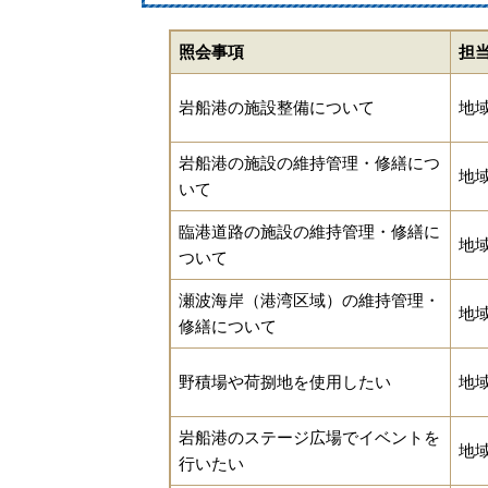
照会事項
担
岩船港の施設整備について
地
岩船港の施設の維持管理・修繕につ
地
いて
臨港道路の施設の維持管理・修繕に
地
ついて
瀬波海岸（港湾区域）の維持管理・
地
修繕について
野積場や荷捌地を使用したい
地
岩船港のステージ広場でイベントを
地
行いたい