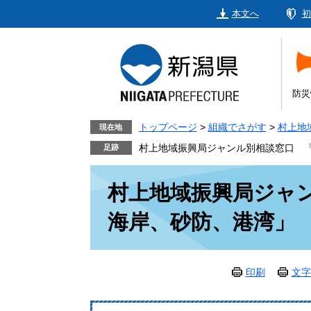
ペ
メ
本文へ
初
ー
ニ
ジ
ュ
の
ー
先
を
頭
飛
防災
で
ば
す。
し
トップページ
>
組織でさがす
>
村上地
現在地
て
村上地域振興局ジャンル別相談窓口 
本
本
文
村上地域振興局ジャ
文
へ
海岸、砂防、港湾」
印刷
文字