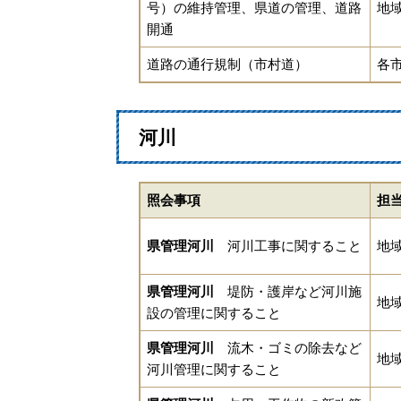
号）の維持管理、県道の管理、道路
地
開通
道路の通行規制（市村道）
各
河川
照会事項
担
県管理河川
河川工事に関すること
地
県管理河川
堤防・護岸など河川施
地
設の管理に関すること
県管理河川
流木・ゴミの除去など
地
河川管理に関すること