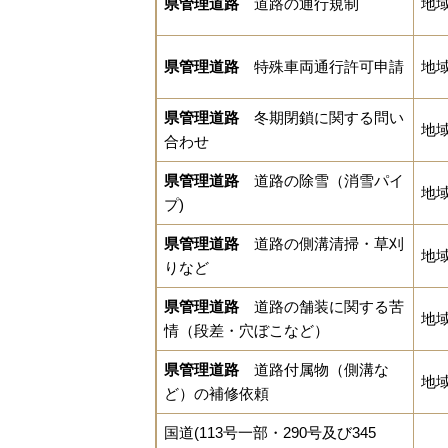
県管理道路
道路の通行規制
地
県管理道路
特殊車両通行許可申請
地
県管理道路
冬期閉鎖に関する問い
地
合わせ
県管理道路
道路の除雪（消雪パイ
地
プ)
県管理道路
道路の側溝清掃・草刈
地
りなど
県管理道路
道路の舗装に関する苦
地
情（段差・穴ぼこなど）
県管理道路
道路付属物（側溝な
地
ど）の補修依頼
国道(113号一部・290号及び345