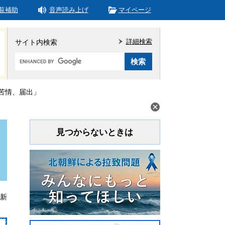
覧補助
音声読み上げ
マイページ
詳細検索
サイト内検索
Google
カ
ス
タ
苦情、届出」
ム
検
索
見つからないときは
更新