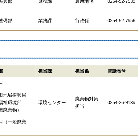
振興部
庶務課
農用地係
0254-52-7939
整備部
業務課
行政係
0254-52-7956
部
担当課
担当係
電話番号
村
田地域振興局
廃棄物対策
福祉環境部
環境センター
0254-26-9139
担当
業廃棄物）
村（一般廃棄