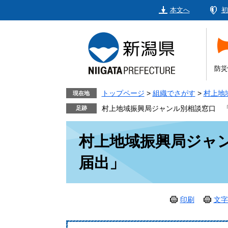
ペ
メ
本文へ
初
ー
ニ
ジ
ュ
の
ー
先
を
頭
飛
防災
で
ば
す。
し
トップページ
>
組織でさがす
>
村上地
現在地
て
村上地域振興局ジャンル別相談窓口 
本
本
文
村上地域振興局ジャ
文
へ
届出」
印刷
文字