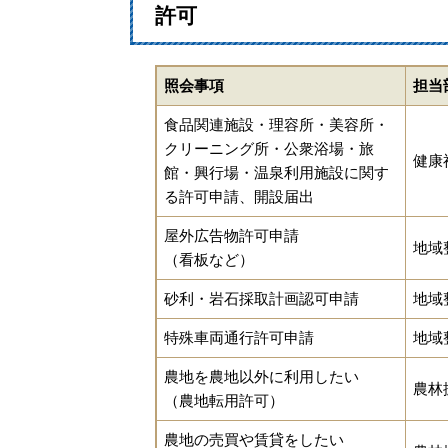
許可
照会事項
担当
食品関連施設・理容所・美容所・
クリーニング所・公衆浴場・旅
健康
館・興行場・温泉利用施設に関す
る許可申請、開設届出
屋外広告物許可申請
地域
（看板など）
砂利・岩石採取計画認可申請
地域
特殊車両通行許可申請
地域
農地を農地以外に利用したい
農林
（農地転用許可）
農地の売買や賃貸をしたい