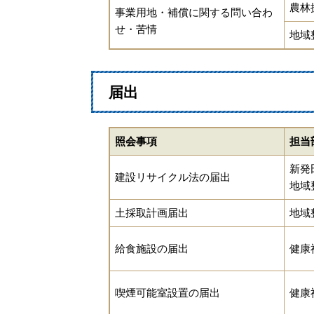
農林
事業用地・補償に関する問い合わ
せ・苦情
地域
届出
照会事項
担当
新発
建設リサイクル法の届出
地域
土採取計画届出
地域
給食施設の届出
健康
喫煙可能室設置の届出
健康