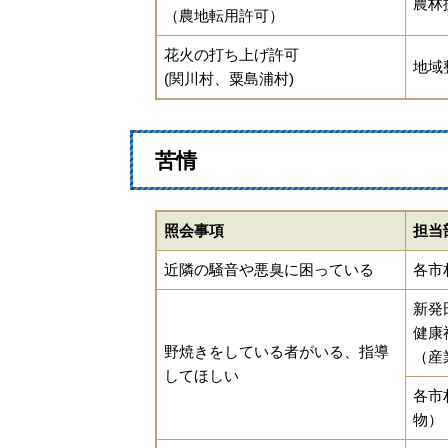
農林
（農地転用許可）
花火の打ち上げ許可
地域
(関川村、粟島浦村)
苦情
照会事項
担当
近隣の騒音や悪臭に困っている
各市
新発
健康
野焼きをしている者がいる、指導
（産
してほしい
各市
物）