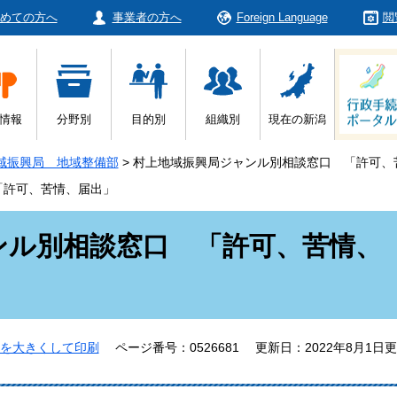
めての方へ
事業者の方へ
Foreign Language
閲
情報
分野別
目的別
組織別
現在の新潟
域振興局 地域整備部
>
村上地域振興局ジャンル別相談窓口 「許可、
「許可、苦情、届出」
ンル別相談窓口 「許可、苦情、
を大きくして印刷
ページ番号：0526681
更新日：2022年8月1日