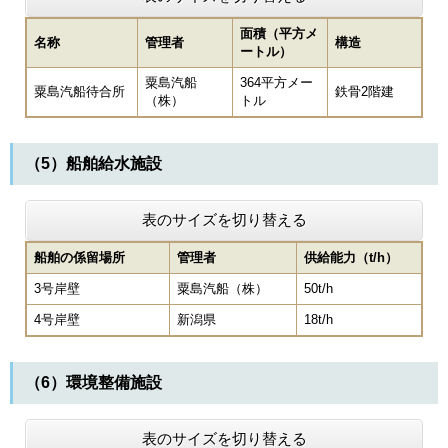
面積（平方メ
名称
管理者
構造
ートル）
粟島汽船
364平方メー
粟島汽船待合所
鉄骨2階建
（株）
トル
（5）船舶給水施設
表のサイズを切り替える
船舶の係留場所
管理者
供給能力（t/h）
3号岸壁
粟島汽船（株）
50t/h
4号岸壁
新潟県
18t/h
（6）環境整備施設
表のサイズを切り替える