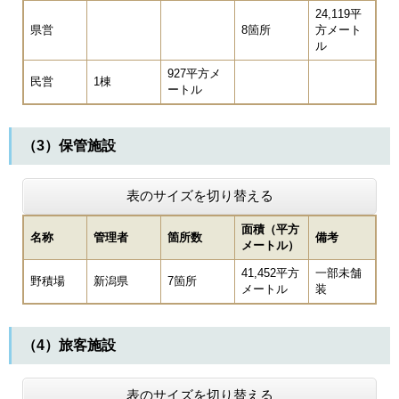
24,119平
県営
8箇所
方メート
ル
927平方メ
民営
1棟
ートル
（3）保管施設
表のサイズを切り替える
面積（平方
名称
管理者
箇所数
備考
メートル）
41,452平方
一部未舗
野積場
新潟県
7箇所
メートル
装
（4）旅客施設
表のサイズを切り替える