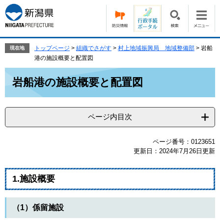
ペ
メ
ー
ニ
ジ
ュ
の
ー
先
を
トップページ
>
組織でさがす
>
村上地域振興局 地域整備部
>
岩船
現在地
頭
飛
港の施設概要と配置図
で
ば
本
す。
し
岩船港の施設概要と配置図
文
て
本
文
ページ内目次
へ
ページ番号：0123651
更新日：2024年7月26日更新
1.施設概要
（1）係留施設