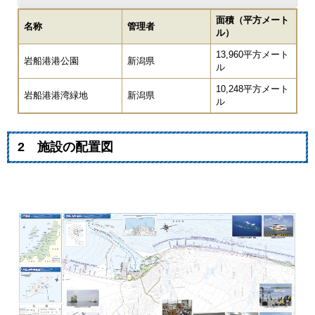
面積（平方メート
名称
管理者
ル）
13,960平方メート
岩船港港公園
新潟県
ル
10,248平方メート
岩船港港湾緑地
新潟県
ル
2 施設の配置図