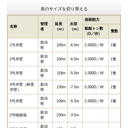
表のサイズを切り替える
係留能力
管理
延長
水深
名称
船舶トン数
者
（m）
（m）
隻数
（D／W）
新潟
1号岸壁
105m
-6.0m
2,000D／W
1隻
県
新潟
2号岸壁
105m
-6.0m
2,000D／W
1隻
県
新潟
3号岸壁
118m
-5.0m
1,000D／W
1隻
県
4号岸壁（耐震
新潟
130m
-7.5m
5,000D／W
1隻
岸壁）
県
新潟
5号岸壁
100m
-5.5m
2,000D／W
1隻
県
新潟
2号物揚場
230m
-3.5m
県
新潟