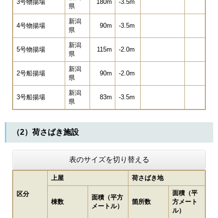
3号物揚場
180m
-3.5m
県
新潟
4号物揚場
90m
-3.5m
県
新潟
5号物揚場
115m
-2.0m
県
新潟
2号船揚場
90m
-2.0m
県
新潟
3号船揚場
83m
-3.5m
県
（2）荷さばき施設
表のサイズを切り替える
上屋
荷さばき地
面積（平
区分
面積（平方
棟数
箇所数
方メート
メートル）
ル）