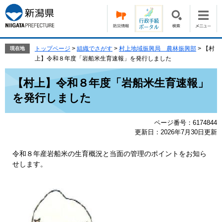
ペ
メ
ー
ニ
ジ
ュ
の
ー
先
を
トップページ
>
組織でさがす
>
村上地域振興局 農林振興部
>
【村
現在地
頭
飛
上】令和８年度「岩船米生育速報」を発行しました
で
ば
本
す。
し
【村上】令和８年度「岩船米生育速報」
文
て
を発行しました
本
文
へ
ページ番号：6174844
更新日：2026年7月30日更新
令和８年産岩船米の生育概況と当面の管理のポイントをお知ら
せします。