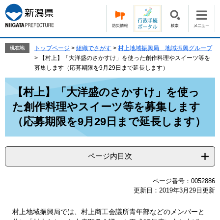
ペ
メ
ー
ニ
ジ
ュ
の
ー
先
を
トップページ
>
組織でさがす
>
村上地域振興局 地域振興グループ
現在地
頭
飛
>
【村上】「大洋盛のさかすけ」を使った創作料理やスイーツ等を
で
ば
募集します（応募期限を9月29日まで延長します）
す。
し
本
て
【村上】「大洋盛のさかすけ」を使っ
文
本
た創作料理やスイーツ等を募集します
文
へ
（応募期限を9月29日まで延長します）
ページ内目次
ページ番号：0052886
更新日：2019年3月29日更新
村上地域振興局では、村上商工会議所青年部などのメンバーと