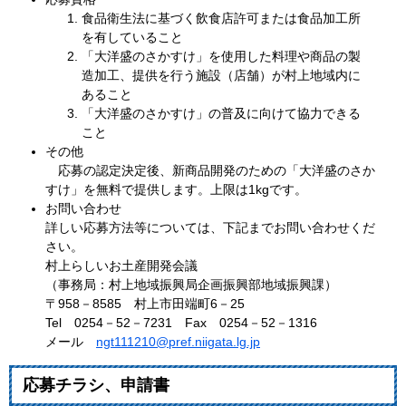
食品衛生法に基づく飲食店許可または食品加工所
を有していること
「大洋盛のさかすけ」を使用した料理や商品の製
造加工、提供を行う施設（店舗）が村上地域内に
あること
「大洋盛のさかすけ」の普及に向けて協力できる
こと
その他
応募の認定決定後、新商品開発のための「大洋盛のさか
すけ」を無料で提供します。上限は1kgです。
お問い合わせ
詳しい応募方法等については、下記までお問い合わせくだ
さい。
村上らしいお土産開発会議
（事務局：村上地域振興局企画振興部地域振興課）
〒958－8585 村上市田端町6－25
Tel 0254－52－7231 Fax 0254－52－1316
メール
ngt111210@pref.niigata.lg.jp
応募チラシ、申請書