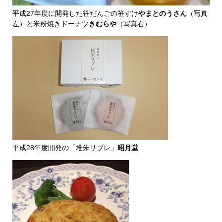
平成27年度に開発した笹だんごの笹すけ
やまとのうさん
（写真
左）と米粉焼きドーナツ
きむらや
（写真右）
平成28年度開発の「堆朱サブレ」
昭月堂