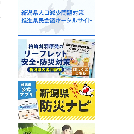
」
れ
、