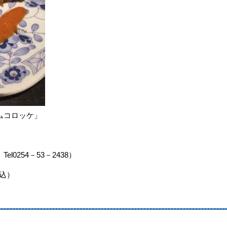
ムコロッケ」
0254－53－2438）
税込）
）