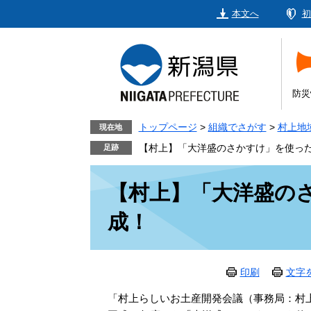
ペ
メ
本文へ
初
ー
ニ
ジ
ュ
の
ー
先
を
頭
飛
防災
で
ば
す。
し
トップページ
>
組織でさがす
>
村上地
現在地
て
【村上】「大洋盛のさかすけ」を使っ
本
本
文
【村上】「大洋盛の
文
へ
成！
印刷
文字
「村上らしいお土産開発会議（事務局：村