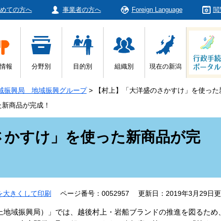
めての方へ
事業者の方へ
Foreign Language
閲
情報
分野別
目的別
組織別
現在の新潟
域振興局 地域振興グループ
>
【村上】「大洋盛のさかすけ」を使った
た新商品が完成！
さかすけ」を使った新商品が完
を大きくして印刷
ページ番号：0052957
更新日：2019年3月29日
上地域振興局）」では、越後村上・岩船ブランドの推進を図るため