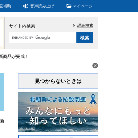
覧補助
音声読み上げ
マイページ
詳細検索
サイト内検索
Google
カ
ス
タ
新商品が完成！
ム
検
索
見つからないときは
更新
、