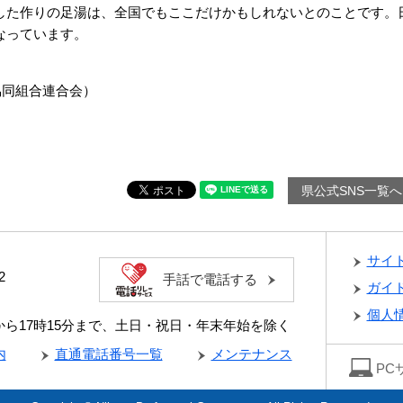
した作りの足湯は、全国でもここだけかもしれないとのことです。
なっています。
業協同組合連合会）
県公式SNS一覧へ
サイ
2
手話で電話する
ガイ
個人
分から17時15分まで、土日・祝日・年末年始を除く
内
直通電話番号一覧
メンテナンス
PC