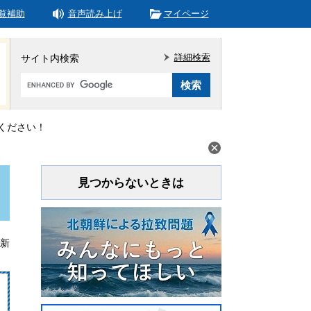
覧補助
音声読み上げ
マイページ
詳細検索
サイト内検索
Google
カ
ス
タ
ください！
ム
検
索
見つからないときは
更新