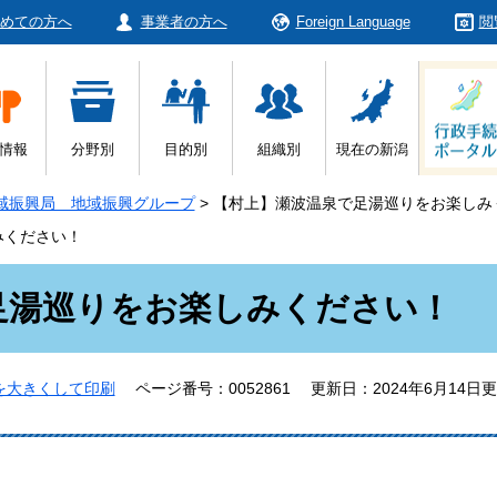
めての方へ
事業者の方へ
Foreign Language
閲
情報
分野別
目的別
組織別
現在の新潟
域振興局 地域振興グループ
>
【村上】瀬波温泉で足湯巡りをお楽しみ
みください！
足湯巡りをお楽しみください！
を大きくして印刷
ページ番号：0052861
更新日：2024年6月14日