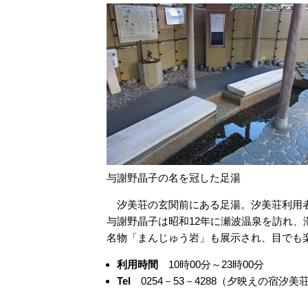
与謝野晶子の名を冠した足湯
汐美荘の玄関前にある足湯。汐美荘利用者
与謝野晶子は昭和12年に瀬波温泉を訪れ、
名物「まんじゅう岩」も展示され、目でも
利用時間
10時00分～23時00分
Tel
0254－53－4288（夕映えの宿汐美