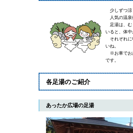
少しずつ涼し
人気の温泉街
足湯は、むく
いると、体中
それぞれに特
いね。
※お車でお越
です。
各足湯のご紹介
あったか広場の足湯