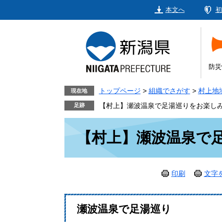
ペ
メ
本文へ
初
ー
ニ
ジ
ュ
の
ー
先
を
頭
飛
防災
で
ば
す。
し
トップページ
>
組織でさがす
>
村上地
現在地
て
【村上】瀬波温泉で足湯巡りをお楽し
本
本
文
【村上】瀬波温泉で
文
へ
印刷
文字
瀬波温泉で足湯巡り