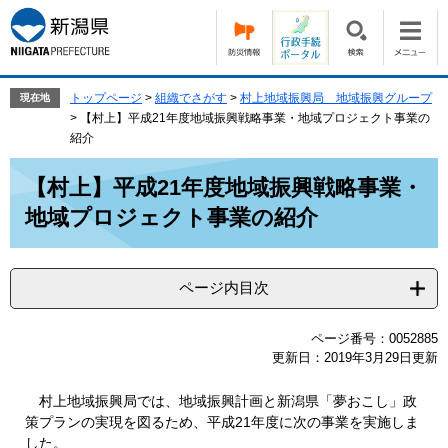
ペ
メ
ー
ニ
ジ
ュ
の
ー
先
を
トップページ
>
組織でさがす
>
村上地域振興局 地域振興グループ
現在地
頭
飛
>
【村上】平成21年度地域振興戦略事業・地域プロジェクト事業の
で
ば
紹介
す。
し
本
て
【村上】平成21年度地域振興戦略事業・
文
本
地域プロジェクト事業の紹介
文
へ
ページ内目次
ページ番号：0052885
更新日：2019年3月29日更新
村上地域振興局では、地域振興計画と新潟県「夢おこし」政
策プランの実現を図るため、平成21年度に次の事業を実施しま
した。