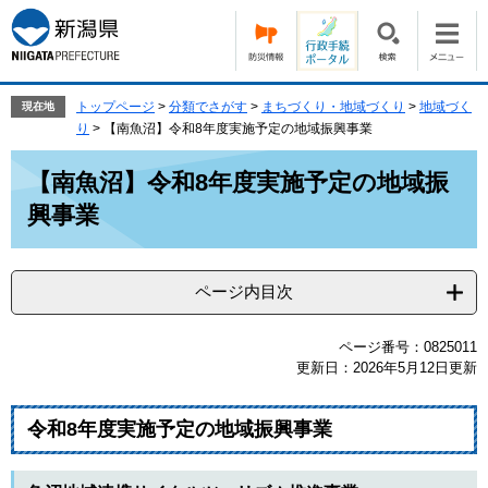
ペ
メ
ー
ニ
ジ
ュ
の
ー
先
を
トップページ
>
分類でさがす
>
まちづくり・地域づくり
>
地域づく
現在地
頭
飛
り
>
【南魚沼】令和8年度実施予定の地域振興事業
で
ば
本
す。
し
【南魚沼】令和8年度実施予定の地域振
文
て
興事業
本
文
へ
ページ内目次
ページ番号：0825011
更新日：2026年5月12日更新
令和8年度実施予定の地域振興事業