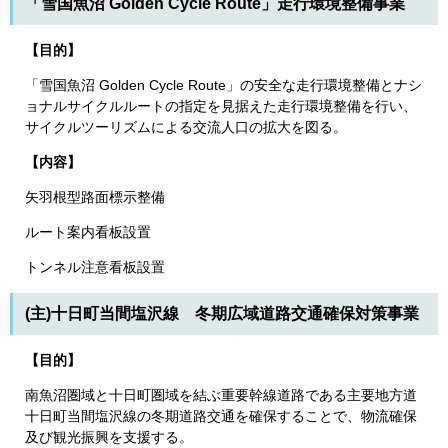
「雪国魚沼 Golden Cycle Route」走行環境整備事業
【目的】
「雪国魚沼 Golden Cycle Route」の安全な走行環境整備とナシ
ョナルサイクルルートの指定を見据えた走行環境整備を行い、
サイクルツーリズムによる交流人口の拡大を図る。
【内容】
矢羽根型路面標示整備
ルート案内看板設置
トンネル注意看板設置
(主)十日町当間塩沢線 冬期広域道路交通確保対策事業
【目的】
南魚沼圏域と十日町圏域を結ぶ重要幹線道路である主要地方道
十日町当間塩沢線の冬期道路交通を確保することで、物流確保
及び観光振興を支援する。