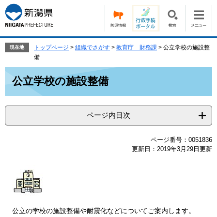
ペ
メ
ー
ニ
ジ
ュ
の
ー
先
を
トップページ
>
組織でさがす
>
教育庁 財務課
>
公立学校の施設整
現在地
頭
飛
備
で
ば
本
す。
し
公立学校の施設整備
文
て
本
文
ページ内目次
へ
ページ番号：0051836
更新日：2019年3月29日更新
公立の学校の施設整備や耐震化などについてご案内します。