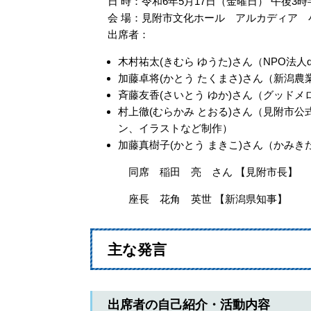
日 時：令和6年5月17日（金曜日） 午後3
会 場：見附市文化ホール アルカディア 
出席者：
木村祐太(きむら ゆうた)さん（NPO法人
加藤卓将(かとう たくまさ)さん（新潟
斉藤友香(さいとう ゆか)さん（グッド
村上徹(むらかみ とおる)さん（見附市
ン、イラストなど制作）
加藤真樹子(かとう まきこ)さん（かみ
同席 稲田 亮 さん 【見附市長】
座長 花角 英世 【新潟県知事】
主な発言
出席者の自己紹介・活動内容