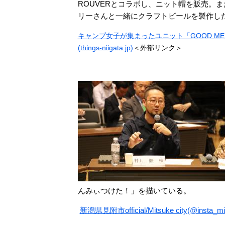
ROUVERとコラボし、ニット帽を販売。
リーさんと一緒にクラフトビールを製作し
キャンプ女子が集まったユニット「GOOD MELL
(things-niigata.jp)
＜外部リンク＞
んみぃつけた！」を描いている。
新潟県見附市official/Mitsuke city(@insta_