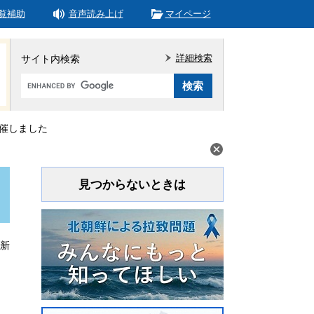
覧補助
音声読み上げ
マイページ
詳細検索
サイト内検索
Google
カ
ス
タ
催しました
ム
検
索
見つからないときは
更新