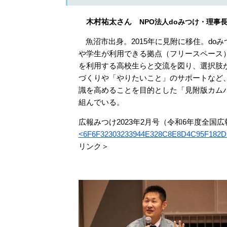
​
木村祐太さん
NPO法人doみつけ・理事
魚沼市出身。2015年に見附に移住。do
や学生が利用できる拠点（フリースペース
を利用する高校生らと交流を図り、選択肢
づくりや「やりたいこと」のサポートなど
識を高めることを目的とした「見附版カム
組んでいる。
広報みつけ2023年2月号（令和6年度全国
<6F6F32303233944E328C8E8D4C95F182DD82
リンク＞