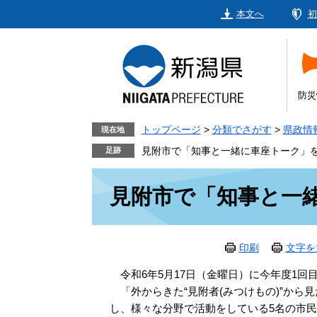
ペ
メ
本文へ
初
ー
ニ
ジ
ュ
の
ー
先
を
頭
飛
防災
で
ば
す。
し
トップページ
>
分類でさがす
>
県政情
現在地
て
見附市で「知事と一緒に車座トーク」
本
本
文
見附市で「知事と一
文
へ
印刷
文字を
令和6年5月17日（金曜日）に今年度1回
「外からきた“見附者(みつけもの)”から
し、様々な分野で活動をしている5名の市