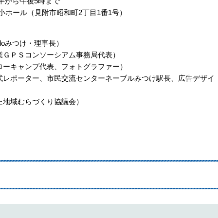
時半から午後5時まで
小ホール（見附市昭和町2丁目1番1号）
doみつけ・理事長）
農業ＧＰＳコンソーシアム事務局代表）
メローキャンプ代表、フォトグラファー）
公式レポーター、市民交流センターネーブルみつけ駅長、広告デザイ
きた地域むらづくり協議会）