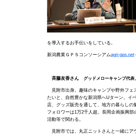
を導入するお手伝いをしている。
新潟農業ＧＰＳコンソーシアム
agri-gps.net
​
斉藤友香さん
グッドメローキャンプ代表
見附市出身。趣味のキャンプや野外フェ
たいと、自然豊かな新潟県へUターン。イ
店、グッズ販売を通して、地方の暮らしの
フォロワーは1万2千人超。長岡企画振興部
活動等で関わる。
見附市では、丸正ニットさんと一緒にア