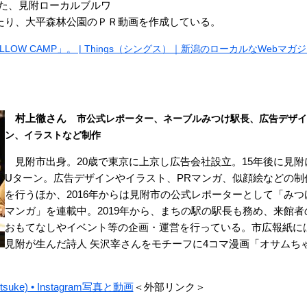
また、見附ローカルブルワ
たり、大平森林公園のＰＲ動画を作成している。
OW CAMP」。 | Things（シングス）｜新潟のローカルなWebマガ
​
村上徹さん
市公式レポーター、ネーブルみつけ駅長、
広告デザイ
ン、イラストなど制作​
見附市出身。20歳で東京に上京し広告会社設立。15年後に見附
Uターン。広告デザインやイラスト、PRマンガ、似顔絵などの制
を行うほか、2016年からは見附市の公式レポーターとして「みつ
マンガ」を連載中。2019年から、まちの駅の駅長も務め、来館者
おもてなしやイベント等の企画・運営を行っている。
市広報紙に
見附が生んだ詩人 矢沢宰さんをモチーフに4コマ漫画「オサムち
mitsuke) • Instagram写真と動画
＜外部リンク＞