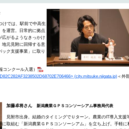
長
みつけでは、駅前で中高生
）を運営。日常的に拠点
が広がるようなきっかけ
、地元見附に回帰する意
バック支援事業」に取り
広報コンクール入選）
C282AF3238502D68702E706466> (city.mitsuke.niigata.jp)
＜外
​
加藤卓将さん
新潟農業ＧＰＳコンソーシアム事務局代表
見附市出身。結婚のタイミングでＵターン。農業のIT導入支援
に取組む「新潟農業ＧＰＳコンソーシアム」を立ち上げ。手軽に