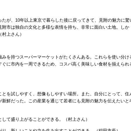
ったが、10年以上東京で暮らした後に戻ってきて、見附の魅力に驚
見附市は独自の文化と多様な表情を持ち、非常に面白い土地。しか
（村上さん）
強みを持つスーパーマーケットがたくさんある。これらを使い分け
すぐに市内を一周できるため、コスパ高く美味しい食材を揃えられ
ことを試しやすく、想像もしやすい場所。また、自分にとって、住
が新鮮だった。この産業を通じて若者にも見附の魅力を伝えたいと
として盛り上がることができる。（村上さん）
がり、新しいことや力を生み出すことができる。（稲田市長）