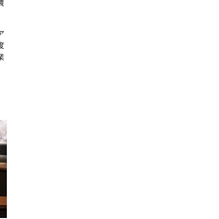
農
ア
度
業