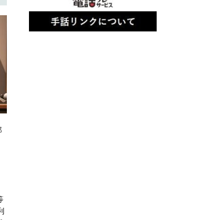
部
等
利