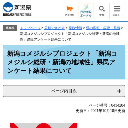
ペ
メ
ー
ニ
ジ
ュ
の
ー
先
を
トップページ
>
分類でさがす
>
県政情報
>
県の広報・広聴・県報
>
現在地
頭
飛
新潟コメジルシプロジェクト「新潟コメジルシ総研・新潟の地域
で
ば
性」県民アンケート結果について
す。
し
本
て
新潟コメジルシプロジェクト「新潟コ
文
本
メジルシ総研・新潟の地域性」県民ア
文
へ
ンケート結果について
ページ内目次
ページ番号：0434284
更新日：2021年10月18日更新