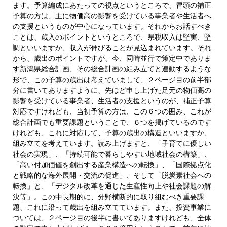
ます。予算編成にあたっての視点というところで、冒頭の補正
予算の方は、主に物価高の影響を受けている事業者や生活者へ
の支援というものが中心になっています。それからお話すべき
ことは、歳入のポイントというところで、県税収入は堅実、堅
調といいますか、収入が伸びることが見込まれています。それ
から、歳出のポイントですが、今、同時並行で策定中でありま
す新潟県総合計画、その総合計画の組み立てと連動するような
形で、この予算の歳出は考えていまして、２ページ目の前半部
分に書いてありますように、先ほど申し上げた足元の物価高の
影響を受けている事業者、生活者の支援というのが、補正予算
対応ですけれども、当初予算の方は、この６つの囲み、これが
総合計画でも重要課題ということで、６つを掲げているのです
けれども、これに対応して、予算の歳出の構造といいますか、
組み立てを考えています。読み上げますと、「子育てに優しい
社会の実現」、「持続可能で暮らしやすい地域社会の構築」、
「高い付加価値を創出する産業構造への転換」、「国際拠点化
と戦略的な海外展開・交流の促進」、そして「脱炭素社会への
転換」と、「デジタル改革を通じた生産性向上や社会課題の解
決等」。この中長期的に、分野横断的に取り組むべき重要課
題、これに沿って歳出を組み立てています。また、投資事業に
ついては、２ページ目の後半に書いてありますけれども、全体