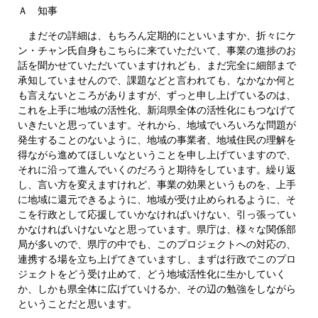
Ａ 知事
まだその詳細は、もちろん定期的にといいますか、折々にケ
ン・チャン氏自身もこちらに来ていただいて、事業の進捗のお
話を聞かせていただいていますけれども、まだ完全に細部まで
承知していませんので、課題などと言われても、なかなか何と
も言えないところがありますが、ずっと申し上げているのは、
これを上手に地域の活性化、新潟県全体の活性化にもつなげて
いきたいと思っています。それから、地域でいろいろな問題が
発生することのないように、地域の事業者、地域住民の理解を
得ながら進めてほしいなということを申し上げていますので、
それに沿って進んでいくのだろうと期待をしています。繰り返
し、言い方を変えますけれど、事業の効果というものを、上手
に地域に還元できるように、地域が受け止められるように、そ
こを行政として応援していかなければいけない、引っ張ってい
かなければいけないなと思っています。県庁は、様々な関係部
局が多いので、県庁の中でも、このプロジェクトへの対応の、
連携する場を立ち上げてきていますし、まずは行政でこのプロ
ジェクトをどう受け止めて、どう地域活性化に生かしていく
か、しかも県全体に広げていけるか、その辺の勉強をしながら
ということだと思います。