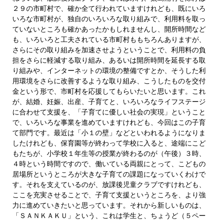
２９の市町村で、確か全て行われていますけれども、既にいろ
いろな市町村が、独自のいろいろな取り組みで、利用料を取っ
ていないところも確かあったかもしれませんし、開所時間など
も、いろいろと工夫されている市町村ももちろんありますが、
さらにその取り組みを加速させようということで、利用料の負
担をさらに軽減する取り組み、あるいは開所時間を延長する取
り組みや、インターネットの環境の整備ですとか、そうした利
用環境をさらに改善するような取り組み、こうしたものを交付
金という形で、市町村を応援してもらいたいと思います。これ
が、結婚、妊娠、出産、子育てと、いろいろなライフステージ
に合わせて支援を、「子育てに優しい社会の実現」ということ
で、いろいろな事業を進めていますけれども、今回はこの子育
て部門です。最近は「小１の壁」などといわれるようになりま
したけれども、保育園等が終わって学校に入ると、途端にこど
もたちが、小学校１年生等の授業が終わるのが（午後）３時、
４時という時間ですので、働いている両親にとって、こどもの
居場所というところが大きな子育ての課題になっていくわけで
す。それを支えているのが、放課後児童クラブですけれども、
ここを充実させることで、子育て支援というところを、より強
力に進めていきたいと思っています。それから新しいものは、
「ＳＡＮＫＡＫＵ」という、これは学生と、ちょうど（５ペー