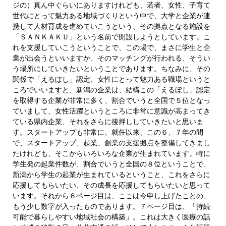
ジの）真ん中ぐらいにありますけれども、若者、女性、子育て
世代にとって魅力ある地域づくりという中で、大学と企業が連
携して人材育成を進めていこうという、その拠点となる施設を
「ＳＡＮＫＡＫＵ」という名前で開設しようとしています。こ
れを支援していこうということで、この場で、まさに学生と企
業が出会うといいますか、そのマッチングが行われる、そうい
う場所にしていきたいということであります。ちなみに、その
関係で「えるぼし」認定、女性にとって魅力ある職場というと
ころでいいますと、新潟の企業は、結構この「えるぼし」認定
を取得する企業が非常に多く、割合でいうと全国で５位となっ
ていまして、女性活躍というところに非常に意識が高まってき
ている県内企業、それをさらに後押ししていきたいと思いま
す。スタートアップも非常に、就任以来、この６、７年の間
で、スタートアップ、起業、創業の支援拠点を整備してきまし
たけれども、そこからいろいろな企業が生まれています。特に
学生発の起業件数が、割合でいうと全国の８位ということで、
新潟から学生の起業が生まれているということ、これをさらに
応援してもらいたい、その成長を応援してもらいたいと思って
います。それから６ページ目は、ここは今申し上げたことの、
もう少し数字が入ったものであります。７ページ目は、「持続
可能で暮らしやすい地域社会の構築」。これは大きく医療の話