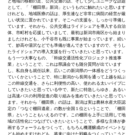
と地域の移動の足、公共交通の話、そして少しユニークな話題
として、「『棚田県』新潟」というものに触れたいと思います
けれども、地域医療の話は、厚生連など非常に病院の経営が厳
しい状況に置かれています。そこへの支援を、しっかり準備し
ています。それから、公共交通はライドシェアを導入する自治
体、市町村を応援していまして、最初は新潟市南区から始まり
ましたけれども、小千谷市も既に事業が始まっています。続い
て、妙高や湯沢などでも準備が進んできていますので、そうし
たライドシェアの導入支援を行っていきたいと思っています。
もう一つ大事なもの、「幹線交通活性化プロジェクト推進事
業」ということで、これは県議会でも随分質問が出ています
し、私自身も就任以来、広いこの新潟県の一体感をどうつくっ
ていくかということで、特に新潟から長岡を通って上越を結ぶ
この幹線交通を、さらに利便性の高い、使われる太いパイプに
していきたいと思っている中で、新たに特急しらゆき、あるい
は高速バスの利用促進の取り組みを進めていきたいと思ってい
ます。それから「棚田県」の話は、新潟は実は農林水産大臣認
定の「つなぐ棚田遺産」の数が全国１位ということで、「棚田
県」ということもいえるのです。この棚田を上手に活用して地
域の活性化につなげていきたいということで、多様な主体が参
画するフォーラムをつくって、もちろん機運醸成のイベントな
ども始めますけれども、将来に向けた戦略をつくっていこうと