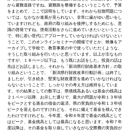
から避難道路ですね。避難路を整備するというところで、予算
をまとめて、ここで説明をしています。それから拉致問題につ
いては、なかなか進展が見られない。非常に歯がゆい思いをし
ていますけれども、政府の取り組みを後押しするためにも、意
識の啓発ですね。啓発活動をさらに進めていきたいということ
で、特に若い世代にアプローチしていかなければいけないとい
うことで、このオンラインセミナーの開催ですとか、映像をア
ーカイブして学校で、教育事業の中で使っていただくような、
そうした取り組みを行いたいと思っています。以上が主なもの
ですが、１８ページ以下は、もう既にお話をした。投資の話は
先ほどお話しました。それから「新潟県行財政基本方針」の取
り組みということで、「新潟県行財政改革行動計画」は終了し
ましたが、引き続き、堅実な財政運営を進めていかなければな
らないということで、しっかりその考え方は維持をしていま
す。その結果としての数字は、県債残高あるいは基金の残高は
２１ページ以降、お示した通りで、最大の問題が令和１３年頃
をピークとする過去の借金の返済。県の実負担が令和１３年頃
ピークを迎えるのですけれども、それに備えて基金を積んでき
たわけですけれども、今年度、令和６年度で基金の残高として
はピーク、基金残高としては最高になると思います。令和７年
度以降は、その基金を取り崩していきながら交際費の実負担が