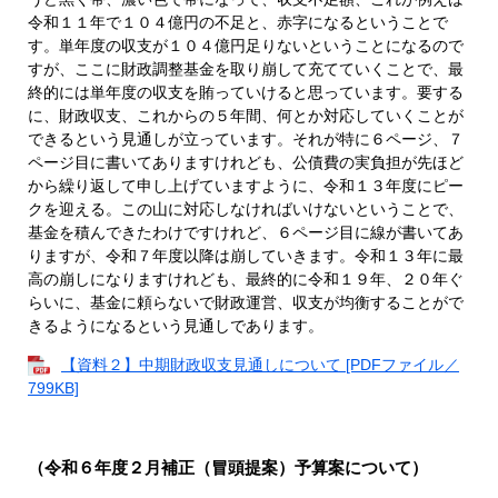
令和１１年で１０４億円の不足と、赤字になるということで
す。単年度の収支が１０４億円足りないということになるので
すが、ここに財政調整基金を取り崩して充てていくことで、最
終的には単年度の収支を賄っていけると思っています。要する
に、財政収支、これからの５年間、何とか対応していくことが
できるという見通しが立っています。それが特に６ページ、７
ページ目に書いてありますけれども、公債費の実負担が先ほど
から繰り返して申し上げていますように、令和１３年度にピー
クを迎える。この山に対応しなければいけないということで、
基金を積んできたわけですけれど、６ページ目に線が書いてあ
りますが、令和７年度以降は崩していきます。令和１３年に最
高の崩しになりますけれども、最終的に令和１９年、２０年ぐ
らいに、基金に頼らないで財政運営、収支が均衡することがで
きるようになるという見通しであります。
【資料２】中期財政収支見通しについて [PDFファイル／
799KB]
（令和６年度２月補正（冒頭提案）予算案について）