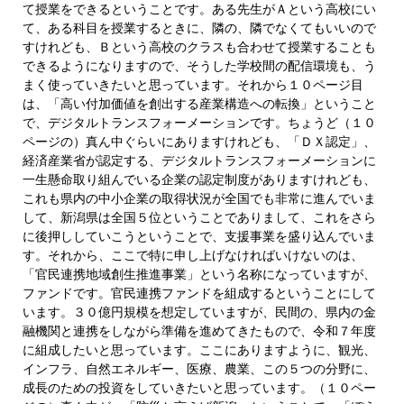
て授業をできるということです。ある先生がＡという高校にい
て、ある科目を授業するときに、隣の、隣でなくてもいいので
すけれども、Ｂという高校のクラスも合わせて授業することも
できるようになりますので、そうした学校間の配信環境も、う
まく使っていきたいと思っています。それから１０ページ目
は、「高い付加価値を創出する産業構造への転換」ということ
で、デジタルトランスフォーメーションです。ちょうど（１０
ページの）真ん中ぐらいにありますけれども、「ＤＸ認定」、
経済産業省が認定する、デジタルトランスフォーメーションに
一生懸命取り組んでいる企業の認定制度がありますけれども、
これも県内の中小企業の取得状況が全国でも非常に進んでいま
して、新潟県は全国５位ということでありまして、これをさら
に後押ししていこうということで、支援事業を盛り込んでいま
す。それから、ここで特に申し上げなければいけないのは、
「官民連携地域創生推進事業」という名称になっていますが、
ファンドです。官民連携ファンドを組成するということにして
います。３０億円規模を想定していますが、民間の、県内の金
融機関と連携をしながら準備を進めてきたもので、令和７年度
に組成したいと思っています。ここにありますように、観光、
インフラ、自然エネルギー、医療、農業、この５つの分野に、
成長のための投資をしていきたいと思っています。（１０ペー