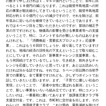
の数字で申し上げれば１，９６０億円ということで、前年に比
べると１１８億円の減になります。これは能登半島地震への対
応の事業が順次縮小してきているということで、能登半島地震
対応が約１００億円ぐらいの減少ですので、それを除けば、前
年並みに近いものを確保できているということであります。そ
れでは４ページ目をご覧いただきたいのですが、冒頭の補正予
算の方ですけれども、物価高の影響を受ける事業者等への支援
ということで、特に、コメントするのが難しいものはありませ
んけれども、「『消費喚起・需要拡大プロジェクト』応援事
業」、これはもう６回目でしょうか、繰り返してきていますけ
れども、地域の経済の活性化の下支えということで取り組むこ
とにしています。その上の「新事業チャレンジ支援事業」も、
もう何回続けてきているでしょうか、引き続き、前向きなチャ
レンジを応援していきたいと思っています。あとはお読みいた
だければ分かる話ですね。それでは、５ページ目以降の当初予
算での重要な、全て重要ですけれども、少しずつポイントでお
話していきたいと思いますが、まず、「子育てに優しい社会の
実現」ということで、「若者や女性に選ばれる新潟」というこ
とで、新しい事業をいろいろ組み立てています。特にコメント
したいのは、一番最初に書いてあります「放課後児童クラブ等
支援交付金」です。これは、市町村に交付金を出します。その
ねらいは、放課後児童クラブ、これは県内、粟島浦村を除けば