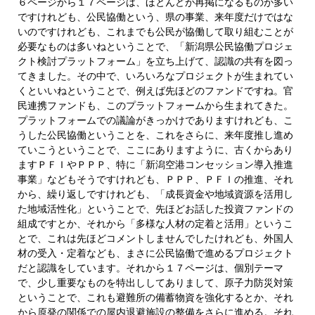
６ページから１７ページは、ほとんどが再掲になるものが多い
ですけれども、公民協働という、県の事業、来年度だけではな
いのですけれども、これまでも公民が協働して取り組むことが
必要なものは多いねということで、「新潟県公民協働プロジェ
クト検討プラットフォーム」を立ち上げて、認識の共有を図っ
てきました。その中で、いろいろなプロジェクトが生まれてい
くといいねということで、例えば先ほどのファンドですね。官
民連携ファンドも、このプラットフォームから生まれてきた。
プラットフォームでの議論がきっかけでありますけれども、こ
うした公民協働ということを、これをさらに、来年度推し進め
ていこうということで、ここにありますように、古くからあり
ますＰＦＩやＰＰＰ、特に「新潟空港コンセッション導入推進
事業」などもそうですけれども、ＰＰＰ、ＰＦＩの推進、それ
から、繰り返しですけれども、「成長資金や地域資源を活用し
た地域活性化」ということで、先ほどお話した投資ファンドの
組成ですとか、それから「多様な人材の定着と活用」というこ
とで、これは先ほどコメントしませんでしたけれども、外国人
材の受入・定着なども、まさに公民協働で進めるプロジェクト
だと認識をしています。それから１７ページは、個別テーマ
で、少し重要なものを特出ししてありまして、原子力防災対策
ということで、これも避難所の備蓄物資を強化するとか、それ
から原発の関係での屋内退避施設の整備をさらに進める。それ