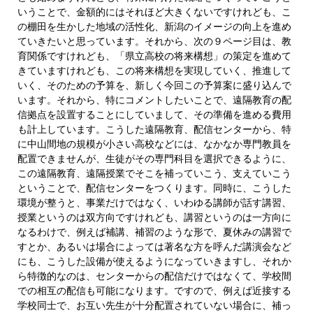
いうことで、金額的にはそれほど大きくないですけれども、こ
の棚田を生かした地域の活性化、新潟のイメージの向上を進め
ていきたいと思っています。それから、次の９ページ目は、教
育関係ですけれども、「県立高校の将来構想」の策定を進めて
きていますけれども、この将来構想を実現していく、推進して
いく、そのための予算を、新しく今回この予算案に盛り込んで
います。それから、特にコメントしたいことで、遠隔教育の配
信拠点を設置することにしていまして、その準備を進める費用
も計上しています。こうした遠隔教育、配信センターから、特
に中山間地の規模が小さい高校などには、なかなか専門教員を
配置できませんが、生徒がその専門科目を選択できるように、
この遠隔教育、遠隔授業でそこを補っていこう、支えていこう
ということで、配信センターをつくります。同時に、こうした
環境が整うと、事業だけではなく、いわゆる講師が話す講習、
授業というのは双方向ですけれども、講習というのは一方向に
なるわけで、例えば補講、補習のような形で、夏休みの講習で
すとか、あるいは場合によっては著名な方を呼んだ講演会など
にも、こうした設備が使えるようになっていきますし、それか
ら特徴的なのは、センターからの配信だけではなくて、学校間
での相互の配信も可能になります。ですので、例えば近接する
学校同士で、お互い先生が十分配置されていない場合に、補っ