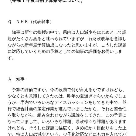
（令和７年度当初予算案等について）
Ｑ ＮＨＫ（代表幹事）
知事は新年の挨拶の中で、県内は人口減少をはじめとして課
題がたくさんあると述べられていますが、行財政改革を意識し
ながらの新年度予算編成になったと思いますが、こうした課題
に対応していくための予算としての知事の評価をお伺いしま
す。
Ａ 知事
予算の評価ですか。今の段階で何が言えるかですけれども、
少なくとも意識してきたのは、昨年の夏過ぎぐらいからでしょ
うか、庁内でいろいろなディスカッションをしてきた中で、並
行で総合計画の策定作業が進んでいましたから、それと整合性
を取りながら、組み合わせながら議論をしてきた、この予算に
なっていまして、いろいろな課題、県政様々な課題があります
けれども、そうした課題に幅広く、きめ細かく目配りをした上
で、特に人口の減少という、少子化対応などにも力を入れてバ