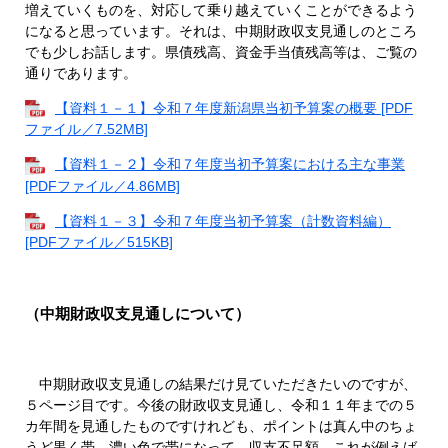
増えていくものを、対応して乗り越えていくことができるよう
になると思っています。それは、中期財政収支見通しのところ
でも少しお話します。県債残高、資金手当債残高等は、ご覧の
通りであります。​​
【資料１－１】令和７年度新潟県当初予算案の概要 [PDF
ファイル／7.52MB]
【資料１－２】令和７年度当初予算案における主な事業
[PDFファイル／4.86MB]
【資料１－３】令和７年度当初予算案（計数資料編）
[PDFファイル／515KB]
（中期財政収支見通しについて）
中期財政収支見通しの結果だけ見ていただきたいのですが、
５ページ目です。今後の財政収支見通し、令和１１年までの５
カ年間を見通したものですけれども、ポイントは真ん中のちょ
うど黒く帯、濃い色で帯になって、収支不足額、これが例えば