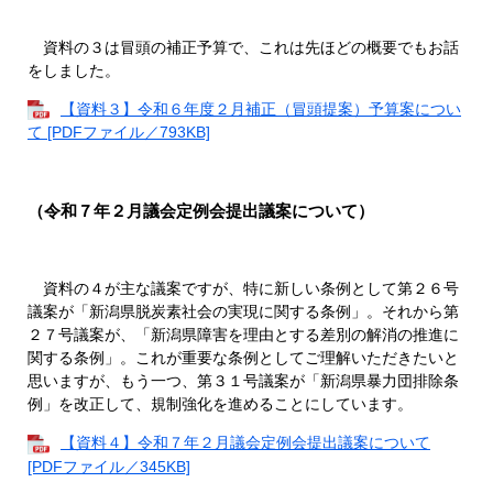
資料の３は冒頭の補正予算で、これは先ほどの概要でもお話
をしました。
【資料３】令和６年度２月補正（冒頭提案）予算案につい
て [PDFファイル／793KB]
（令和７年２月議会定例会提出議案について）
資料の４が主な議案ですが、特に新しい条例として第２６号
議案が「新潟県脱炭素社会の実現に関する条例」。それから第
２７号議案が、「新潟県障害を理由とする差別の解消の推進に
関する条例」。これが重要な条例としてご理解いただきたいと
思いますが、もう一つ、第３１号議案が「新潟県暴力団排除条
例」を改正して、規制強化を進めることにしています。
【資料４】令和７年２月議会定例会提出議案について
[PDFファイル／345KB]