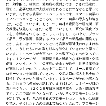
に、効率的に、確実に、避難所の受付ができ、まさに迅速に、
適切に、必要な物資の支援が行われることにつながると思って
います。それから農業のイノベーションです。スマート農業の
イノベーションというところで、スマート農業の導入を加速さ
せたいと思っています。もう一つ、農林水産関係の研究所、研
究機能を強化していきたいと思っていまして、研究の強化プラ
ンを、今戦略をつくることにしていますし、その中で、ブラン
ド品目、県が推薦、推奨するブランド品目の新品種の開発です
とか、あるいはフードテックという言葉が最近使われますけれ
ども、こうしたものへの取り組みを強化していきたいと思って
います。１１ページが今言ったことの数字的なものが入ってい
ます。１２ページが、「国際拠点化と戦略的な海外展開・交流
促進」ということで、「佐渡島の金山」が昨年、世界遺産登録
が実現しましたので、これを上手に活用して、オール新潟でプ
ロモーションを展開していきたい、交流人口の拡大を県全体で
目指していきたいと思っています。１３ページがその内訳とな
る。これまでも何回かお話していますけれど、１３ページ目の
真ん中ぐらい、（２０２５年日本国際博覧会）大阪・関西万博
です。ここで県が中心となって、いろいろなプロモーションを
予定しています。県の誇る食のプロモーション、あるいは錦鯉
や花火、そうしたものの伝統工芸品なども含めて、プロモーシ