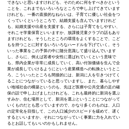
できないと思いますけれども、そのために何をすべきかという
ことを、これまでもいろいろなところで申し上げてきています
けれども、一番の直接的なねらいは、子育てに優しい社会をつ
くっていくというところで、結婚支援も含んでいますけれど
も、結婚支援や出産を支援する、さらには子育てをしやすい、
それこそ学童保育といいますか、放課後児童クラブの話もあり
ますけれども、そうしたところの環境をよくすることで、こど
もを持つことに対するいろいろなハードルを下げていく。そう
いった事業をこの予算の中に随分意識して盛り込んでいます
し、さらに、例えば若者や女性に選ばれていくという意味で
も、県内企業が非常に成長していく、高い付加価値を生んで企
業が成長していけるようにという産業構造への転換というとこ
ろ、こういったところも間接的には、新潟に人を引きつけてく
ることにつながっていると思っていますし、また、暮らしやす
い地域社会の構築というのも、先ほど医療や公共交通の足の確
保の話で申し上げましたけれども、これも最終的に新潟を選ぶ
すみか、住む場所として、新潟を選ぶということにつながって
いくものだとも思っていますので、かなり多くのものは、人口
の定常化を目指して、この人口減少のスピードを緩めて、遅く
するといいますか、それにつながっていく事業に力を入れてい
るとお話してもいいのかもしれません。