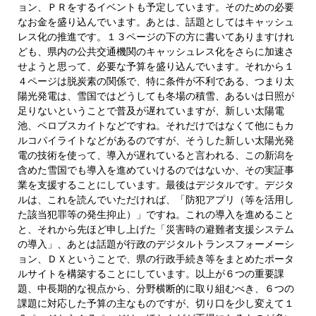
ョン、ＰＲをするイベントも予定しています。そのための必要
なお金を盛り込んでいます。あとは、話題としてはキャッシュ
レス化の推進です。１３ページの下の方に書いてありますけれ
ども、県内の公共交通機関のキャッシュレス化をさらに加速さ
せようと思って、必要な予算を盛り込んでいます。それから１
４ページは脱炭素の関係で、特に条件が不利である、つまり太
陽光発電は、雪国ではどうしても冬場の積雪、あるいは日照が
足りないということで普及が遅れていますが、新しい太陽電
池、ペロブスカイトなどですね。それだけではなくて他にもカ
ルコパイライトなどがあるのですが、そうした新しい太陽光発
電の技術を使って、導入が遅れていると言われる、この新潟を
含めた雪国でも導入を進めていけるのではないか、その実証事
業を支援することにしています。最後はデジタルです。デジタ
ルは、これを読んでいただければ、「防犯アプリ（等を活用し
た該当犯罪等の発生抑止）」ですね。これの導入を進めること
と、それから先ほど申し上げた「災害時の避難者支援システム
の導入」、あとは話題が行政のデジタルトランスフォーメーシ
ョン、ＤＸということで、県の行政手続き等をまとめたポータ
ルサイトを構築することにしています。以上が６つの重要課
題、中長期的な視点から、分野横断的に取り組むべき、６つの
課題に対応した予算の主なものですが、切り口を少し変えて１