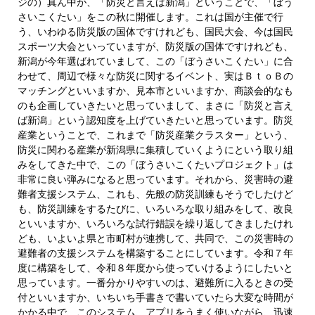
ジの）真ん中が、「防災と言えば新潟」ということで、「ぼう
さいこくたい」をこの秋に開催します。これは国が主催で行
う、いわゆる防災版の国体ですけれども、国民大会、今は国民
スポーツ大会といっていますが、防災版の国体ですけれども、
新潟が今年選ばれていまして、この「ぼうさいこくたい」に合
わせて、周辺で様々な防災に関するイベント、実はＢｔｏＢの
マッチングといいますか、見本市といいますか、商談会的なも
のも企画していきたいと思っていまして、まさに「防災と言え
ば新潟」という認知度を上げていきたいと思っています。防災
産業ということで、これまで「防災産業クラスター」という、
防災に関わる産業が新潟県に集積していくようにという取り組
みをしてきた中で、この「ぼうさいこくたいプロジェクト」は
非常に良い弾みになると思っています。それから、災害時の避
難者支援システム、これも、先般の防災訓練もそうでしたけど
も、防災訓練をするたびに、いろいろな取り組みをして、改良
といいますか、いろいろな試行錯誤を繰り返してきましたけれ
ども、いよいよ県と市町村が連携して、共同で、この災害時の
避難者の支援システムを構築することにしています。令和７年
度に構築をして、令和８年度から使っていけるようにしたいと
思っています。一番分かりやすいのは、避難所に入るときの受
付といいますか、いちいち手書きで書いていたら大変な時間が
かかる中で、このシステム、アプリをうまく使いながら、迅速