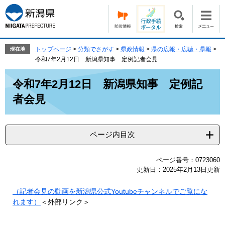
ペ
メ
ー
ニ
ジ
ュ
の
ー
先
を
トップページ
>
分類でさがす
>
県政情報
>
県の広報・広聴・県報
>
現在地
頭
飛
令和7年2月12日 新潟県知事 定例記者会見
で
ば
本
す。
し
令和7年2月12日 新潟県知事 定例記
文
て
者会見
本
文
へ
ページ内目次
ページ番号：0723060
更新日：2025年2月13日更新
（記者会見の動画を新潟県公式Youtubeチャンネルでご覧にな
れます）
＜外部リンク＞