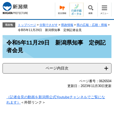
ペ
メ
ー
ニ
ジ
ュ
の
ー
先
を
トップページ
>
分類でさがす
>
県政情報
>
県の広報・広聴・県報
>
現在地
頭
飛
令和5年11月29日 新潟県知事 定例記者会見
で
ば
本
す。
し
令和5年11月29日 新潟県知事 定例記
文
て
者会見
本
文
へ
ページ内目次
ページ番号：0626504
更新日：2023年11月30日更新
（記者会見の動画を新潟県公式Youtubeチャンネルでご覧にな
れます）
＜外部リンク＞