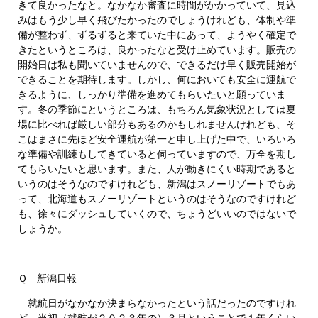
きて良かったなと。なかなか審査に時間がかかっていて、見込
みはもう少し早く飛びたかったのでしょうけれども、体制や準
備が整わず、ずるずると来ていた中にあって、ようやく確定で
きたというところは、良かったなと受け止めています。販売の
開始日は私も聞いていませんので、できるだけ早く販売開始が
できることを期待します。しかし、何においても安全に運航で
きるように、しっかり準備を進めてもらいたいと願っていま
す。冬の季節にというところは、もちろん気象状況としては夏
場に比べれば厳しい部分もあるのかもしれませんけれども、そ
こはまさに先ほど安全運航が第一と申し上げた中で、いろいろ
な準備や訓練もしてきていると伺っていますので、万全を期し
てもらいたいと思います。また、人が動きにくい時期であると
いうのはそうなのですけれども、新潟はスノーリゾートでもあ
って、北海道もスノーリゾートというのはそうなのですけれど
も、徐々にダッシュしていくので、ちょうどいいのではないで
しょうか。
Ｑ 新潟日報
就航日がなかなか決まらなかったという話だったのですけれ
ど、当初（就航が２０２３年の）３月ということで１年くらい