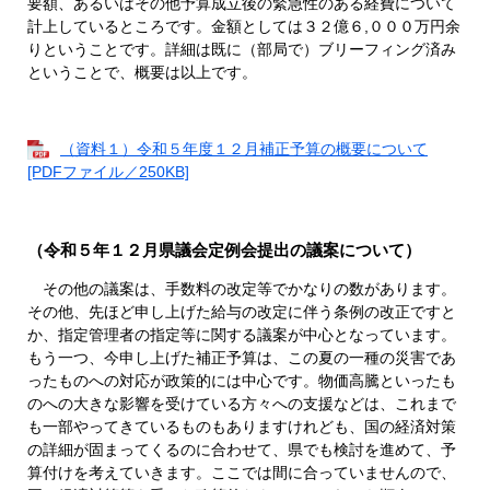
要額、あるいはその他予算成立後の緊急性のある経費について
計上しているところです。金額としては３２億６,０００万円余
りということです。詳細は既に（部局で）ブリーフィング済み
ということで、概要は以上です。
（資料１）令和５年度１２月補正予算の概要について
[PDFファイル／250KB]
（令和５年１２月県議会定例会提出の議案について）
その他の議案は、手数料の改定等でかなりの数があります。
その他、先ほど申し上げた給与の改定に伴う条例の改正ですと
か、指定管理者の指定等に関する議案が中心となっています。
もう一つ、今申し上げた補正予算は、この夏の一種の災害であ
ったものへの対応が政策的には中心です。物価高騰といったも
のへの大きな影響を受けている方々への支援などは、これまで
も一部やってきているものもありますけれども、国の経済対策
の詳細が固まってくるのに合わせて、県でも検討を進めて、予
算付けを考えていきます。ここでは間に合っていませんので、