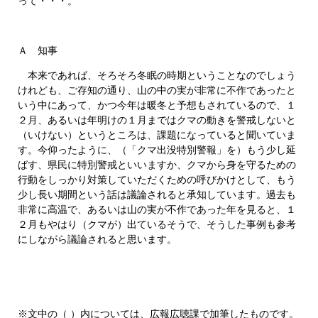
って・・・。
Ａ 知事
本来であれば、そろそろ冬眠の時期ということなのでしょう
けれども、ご存知の通り、山の中の実が非常に不作であったと
いう中にあって、かつ今年は暖冬と予想もされているので、１
２月、あるいは年明けの１月まではクマの動きを警戒しないと
（いけない）というところは、課題になっていると聞いていま
す。今仰ったように、（「クマ出没特別警報」を）もう少し延
ばす、県民に特別警戒といいますか、クマから身を守るための
行動をしっかり対策していただくための呼びかけとして、もう
少し長い期間という話は議論されると承知しています。過去も
非常に高温で、あるいは山の実が不作であった年を見ると、１
２月もやはり（クマが）出ているそうで、そうした事例も参考
にしながら議論されると思います。
※文中の（ ）内については、広報広聴課で加筆したものです。