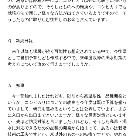
の、あるいは品種の中には、コシヒカリ以外にも暑さに強いも
のがありますので、そうしたものへの転換や、コシヒカリでも
栽培方法で新しい様々な方法が出てきているようですので、そ
うしたものに取り組む後押しのお金も含んでいます。
Ｑ 新潟日報
来年以降も猛暑が続く可能性も想定されている中で、今後県
として当初予算なども作成する中で、来年度以降の渇水対策の
考え方について改めて伺えますでしょうか。
Ａ 知事
今一部触れましたけれども、以前から高温耐性、品種開発と
いうか、コシヒカリについての改良も今年度は既に予算を盛っ
ていまして、研究を進めるということは公表しています。まさ
に入口から出口までといいますか、様々な災害対策といいます
か、先ほど防災対策と言いましたけれども、そうした高温・渇
水に対応できるための品種の開発から始まって、あるいは栽培
技術の工夫ですとか、米以外のものへの転換ですとか、やれる