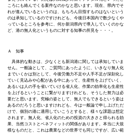
ころにも絡んでくる案件なのかなと思います。現在、県内でそ
れが進んでいるというのは、もちろん目指すものはないという
のは承知しているのですけれども、今後日本国内で数少なくや
っているところを参考に、何か新潟県内で導入していくのかな
ど、港の無人化というものに対する知事の所見を・・・。
Ａ 知事
具体的な動きは、少なくとも新潟港に関しては承知していま
せん。一般論として、ご質問にあったように、いきなり無人化
までいくかは別として、今後労働力不足や人手不足が深刻化し
ていく見込みや心配がある中にあって、生産性を上げていく、
あるいは人の手を省いていける省人化、作業の効率化も生産性
を上げるということに繋がりますけれども、そうした努力は必
要だと思います。究極の姿として、無人でもできるという姿は
あるのだろうと思いますけれども、今は一般論で申し上げただ
けで、個別の港に適用していこうとすると、様々な課題は想定
されます。無人化、省人化のための投資の大きさと得られる効
果、当然コストとベネフィットの関係があります。本当に大規
模なものだと、これは農業などの世界でも同じですが、広い範