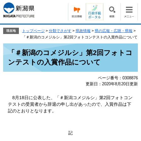
ペ
メ
ー
ニ
ジ
ュ
の
ー
先
を
トップページ
>
分類でさがす
>
県政情報
>
県の広報・広聴・県報
>
現在地
頭
飛
「＃新潟のコメジルシ」第2回フォトコンテストの入賞作品について
で
ば
本
す。
し
「＃新潟のコメジルシ」第2回フォトコ
文
て
ンテストの入賞作品について
本
文
へ
ページ番号：0308876
更新日：2020年8月20日更新
8月18日に公表した、「＃新潟コメジルシ」第2回フォトコン
テストの受賞者から辞退の申し出があったので、入賞作品は下
記のとおりとなります。
記