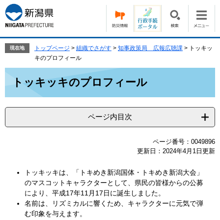
ペ
メ
ー
ニ
ジ
ュ
の
ー
先
を
トップページ
>
組織でさがす
>
知事政策局 広報広聴課
>
トッキッ
現在地
頭
飛
キのプロフィール
で
ば
本
す。
し
トッキッキのプロフィール
文
て
本
文
ページ内目次
へ
ページ番号：0049896
更新日：2024年4月1日更新
トッキッキは、「トキめき新潟国体・トキめき新潟大会」
のマスコットキャラクターとして、県民の皆様からの公募
により、平成17年11月17日に誕生しました。
名前は、リズミカルに響くため、キャラクターに元気で弾
む印象を与えます。