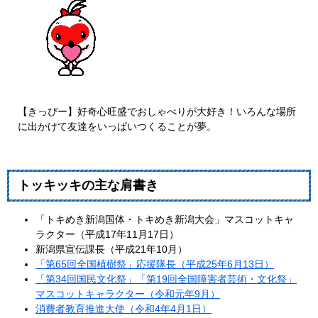
【きっぴー】好奇心旺盛でおしゃべりが大好き！いろんな場所
に出かけて友達をいっぱいつくることが夢。
トッキッキの主な肩書き
「トキめき新潟国体・トキめき新潟大会」マスコットキャ
ラクター（平成17年11月17日）
新潟県宣伝課長（平成21年10月）
「第65回全国植樹祭」応援隊長（平成25年6月13日）
「第34回国民文化祭」「第19回全国障害者芸術・文化祭」
マスコットキャラクター（令和元年9月）
消費者教育推進大使（令和4年4月1日）