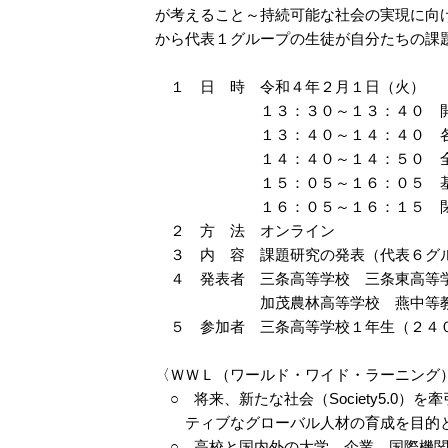
が考えること～持続可能な社会の実現に向
から代表１グループの生徒が自分たちの課
１ 日 時 令和４年２月１日（火）
１３：３０～１３：４０ 開
１３：４０～１４：４０ 各校
１４：４０～１４：５０ 全
１５：０５～１６：０５ 基調講
１６：０５～１６：１５ 閉
２ 方 法 オンライン
３ 内 容 課題研究の発表（代表６グ
４ 発表者 三条高等学校 三条東高等学
加茂農林高等学校 燕中等教育学
５ 参加者 三条高等学校１年生（２４
〈ＷＷＬ（ワールド・ワイド・ラーニング
○ 将来、新たな社会（Society5.0
ティブなグローバル人材の育成を目的と
○ 高校と国内外の大学、企業、国際機関