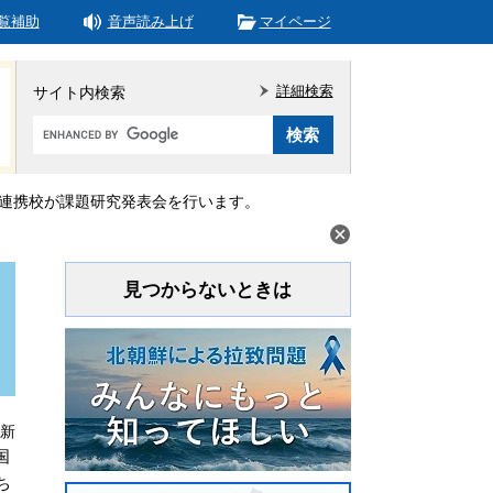
覧補助
音声読み上げ
マイページ
詳細検索
サイト内検索
Google
カ
ス
タ
連携校が課題研究発表会を行います。
ム
検
索
見つからないときは
更新
国
ち