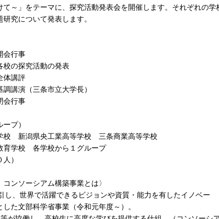
けて～」をテーマに、探究活動発表会を開催します。それぞれの学
題研究について発表します。
会行事
の探究活動の発表
体講評
演（三条市立大学長）
会行事
ループ）
校 新潟県央工業高等学校 三条商業高等学校
校 各学校から１グループ
０人）
）コンソーシアム構築事業とは〉
）を牽引し、世界で活躍できるビジョンや資質・能力を有したイノベー
した文部科学省事業（令和元年度～）。
等が協働し、高校生に高度な学びを提供する仕組 （コンソーシ