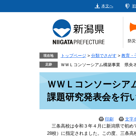
ペ
メ
本文へ
初
ー
ニ
ジ
ュ
の
ー
先
を
頭
飛
防災
で
ば
す。
し
トップページ
>
分類でさがす
>
教育・
現在地
て
ＷＷＬコンソーシアム構築事業 県央
本
本
文
ＷＷＬコンソーシア
文
へ
課題研究発表会を行
印刷
文字
三条高校は令和３年４月に新潟県で初めて
28校）に指定されました。この度、三条