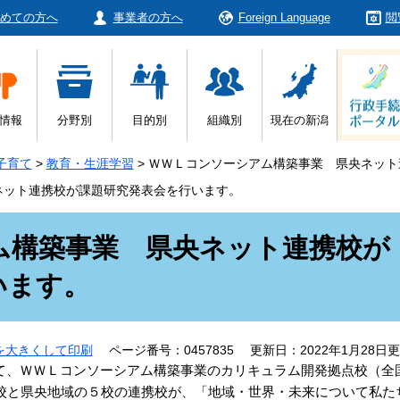
めての方へ
事業者の方へ
Foreign Language
閲
情報
分野別
目的別
組織別
現在の新潟
子育て
>
教育・生涯学習
>
ＷＷＬコンソーシアム構築事業 県央ネット
ネット連携校が課題研究発表会を行います。
ム構築事業 県央ネット連携校が
います。
を大きくして印刷
ページ番号：0457835
更新日：2022年1月28日
、ＷＷＬコンソーシアム構築事業のカリキュラム開発拠点校（全
高校と県央地域の５校の連携校が、「地域・世界・未来について私た