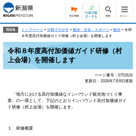
ペ
メ
ー
ニ
ジ
ュ
の
ー
先
を
トップページ
>
分類でさがす
>
観光・文化・スポーツ
>
観光
>
令和
現在地
頭
飛
８年度高付加価値ガイド研修（村上会場）を開催します
で
ば
本
す。
し
令和８年度高付加価値ガイド研修（村
文
て
上会場）を開催します
本
文
へ
ページ番号：0753531
更新日：2026年7月8日更新
「地方における高付加価値なインバウンド観光地づくり事
業」の一環として、下記のとおりインバウンド高付加価値ガイ
ド研修（村上会場）を開催します。
１ 研修概要