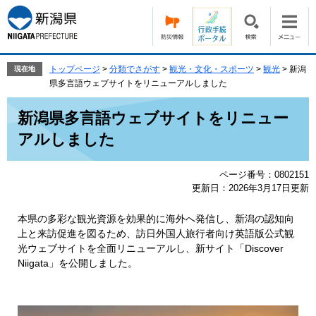
ペ
メ
ー
ニ
ジ
ュ
の
ー
先
を
トップページ
>
分類でさがす
>
観光・文化・スポーツ
>
観光
>
新潟
現在地
頭
飛
県多言語ウェブサイトをリニューアルしました
で
ば
本
す。
し
新潟県多言語ウェブサイトをリニュー
文
て
アルしました
本
文
へ
ページ番号：0802151
更新日：2026年3月17日更新
本県の多彩な観光資源を効果的に海外へ発信し、新潟の認知向
上と来訪促進を図るため、訪日外国人旅行者向け英語版公式観
光ウェブサイトを全面リニューアルし、新サイト「Discover
Niigata」を公開しました。