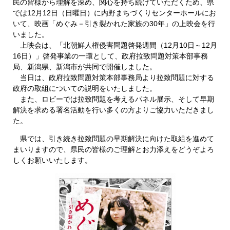
民の皆様から理解を深め、関心を持ち続けていただくため、県
では12月12日（日曜日）に内野まちづくりセンターホールにお
いて、映画「めぐみ－引き裂かれた家族の30年」の上映会を行
いました。
上映会は、「北朝鮮人権侵害問題啓発週間（12月10日～12月
16日）」啓発事業の一環として、政府拉致問題対策本部事務
局、新潟県、新潟市が共同で開催しました。
当日は、政府拉致問題対策本部事務局より拉致問題に対する
政府の取組についての説明をいたしました。
また、ロビーでは拉致問題を考えるパネル展示、そして早期
解決を求める署名活動を行い多くの方よりご協力いただきまし
た。
県では、引き続き拉致問題の早期解決に向けた取組を進めて
まいりますので、県民の皆様のご理解とお力添えをどうぞよろ
しくお願いいたします。