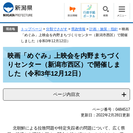
ペ
メ
ー
ニ
ジ
ュ
の
ー
先
を
トップページ
>
分類でさがす
>
県政情報
>
計画・施策・指針
>
映画
現在地
頭
飛
「めぐみ」上映会を内野まちづくりセンター（新潟市西区）で開催
で
ば
しました（令和3年12月12日）
す。
し
本
て
映画「めぐみ」上映会を内野まちづく
文
本
りセンター（新潟市西区）で開催しま
文
へ
した（令和3年12月12日）
ページ内目次
ページ番号：0484517
更新日：2022年2月28日更新
北朝鮮による拉致問題や特定失踪者の問題について、広く県