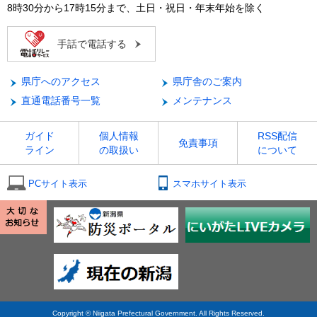
8時30分から17時15分まで、土日・祝日・年末年始を除く
手話で電話する
県庁へのアクセス
県庁舎のご案内
直通電話番号一覧
メンテナンス
ガイド
個人情報
RSS配信
免責事項
ライン
の取扱い
について
PCサイト表示
スマホサイト表示
Copyright © Niigata Prefectural Government. All Rights Reserved.