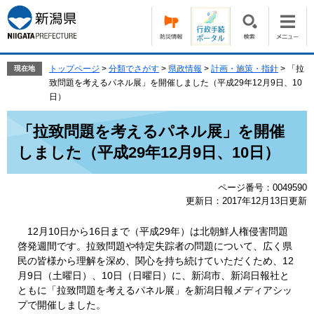
ペ
メ
ー
ニ
ジ
ュ
の
ー
先
を
トップページ
>
分類でさがす
>
県政情報
>
計画・施策・指針
>
「拉
現在地
頭
飛
致問題を考えるパネル展」を開催しました（平成29年12月9日、10
で
ば
日）
す。
し
本
て
「拉致問題を考えるパネル展」を開催
文
本
しました（平成29年12月9日、10日）
文
へ
ページ番号：0049590
更新日：2017年12月13日更新
12月10日から16日まで（平成29年）は北朝鮮人権侵害問題
啓発週間です。拉致問題や特定失踪者の問題について、広く県
民の皆様から理解を深め、関心を持ち続けていただくため、12
月9日（土曜日）、10日（日曜日）に、新潟市、新潟日報社と
ともに「拉致問題を考えるパネル展」を新潟日報メディアシッ
プで開催しました。