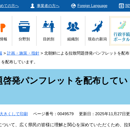
めての方へ
事業者の方へ
Foreign Language
閲
情報
分野別
目的別
組織別
現在の新潟
報
>
計画・施策・指針
>
北朝鮮による拉致問題啓発パンフレットを配布
トを配布しています。
題啓発パンフレットを配布してい
大きくして印刷
ページ番号：0049579
更新日：2025年11月27日
について、広く県民の皆様に理解と関心を深めていただくため、拉