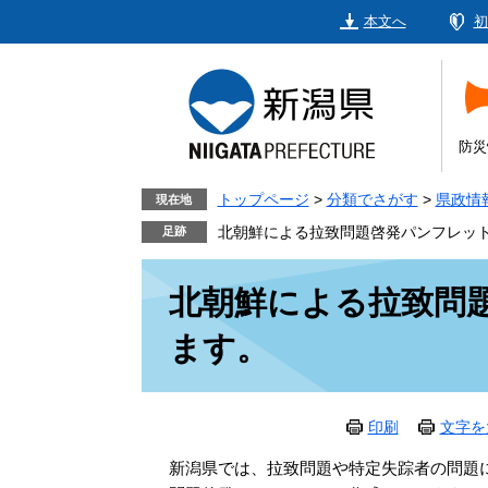
ペ
メ
本文へ
初
ー
ニ
ジ
ュ
の
ー
先
を
頭
飛
防災
で
ば
す。
し
トップページ
>
分類でさがす
>
県政情
現在地
て
北朝鮮による拉致問題啓発パンフレッ
本
本
文
北朝鮮による拉致問
文
へ
ます。
印刷
文字を
新潟県では、拉致問題や特定失踪者の問題