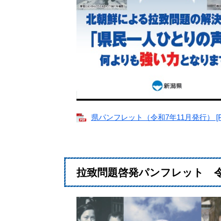
県パンフレット（令和7年11月発行） [PD
拉致問題啓発パンフレット 令