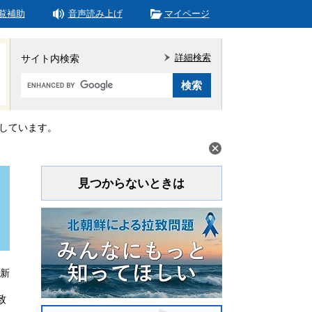
覧補助
音声読み上げ
マイページ
詳細検索
サイト内検索
Google
カ
ス
タ
しています。
ム
検
索
見つからないときは
更新
致