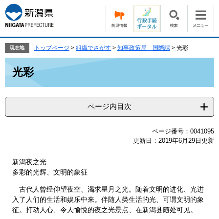
ペ
メ
ー
ニ
ジ
ュ
の
ー
先
を
トップページ
>
組織でさがす
>
知事政策局 国際課
>
光彩
現在地
頭
飛
本
で
ば
光彩
文
す。
し
て
本
ページ内目次
文
へ
ページ番号：0041095
更新日：2019年6月29日更新
新潟夜之光
多彩的光辉、文明的象征
古代人曾经仰望夜空、渴求星月之光。随着文明的进化、光进
入了人们的生活和娱乐中来。伴随人类生活的光、可谓文明的象
征。打动人心、令人愉悦的夜之光景点、在新潟县随处可见。