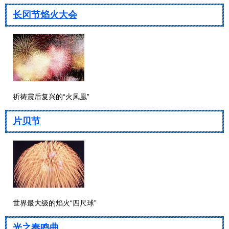
长冈节焰火大会
祈祷震后复兴的“火凤凰”
片贝节
世界最大级的焰火“四尺球”
光之奏鸣曲