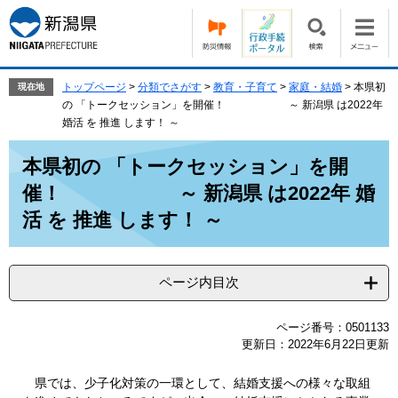
ペ
メ
ー
ニ
ジ
ュ
の
ー
先
を
トップページ
>
分類でさがす
>
教育・子育て
>
家庭・結婚
>
本県初
現在地
頭
飛
の 「トークセッション」を開催！ ～ 新潟県 は2022年
で
ば
婚活 を 推進 します！ ～
す。
し
本
て
本県初の 「トークセッション」を開
文
本
催！ ～ 新潟県 は2022年 婚
文
へ
活 を 推進 します！ ～
ページ内目次
ページ番号：0501133
更新日：2022年6月22日更新
県では、少子化対策の一環として、結婚支援への様々な取組