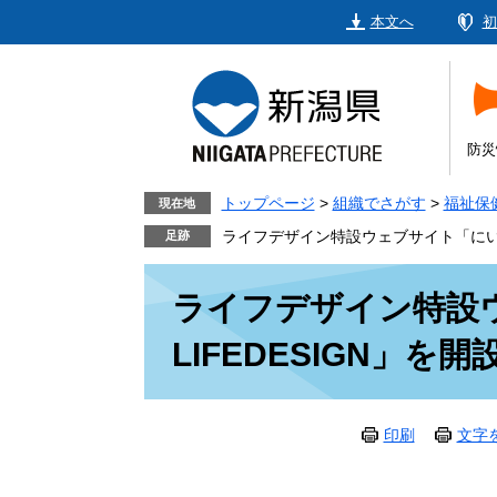
ペ
メ
本文へ
初
ー
ニ
ジ
ュ
の
ー
先
を
頭
飛
防災
で
ば
す。
し
トップページ
>
組織でさがす
>
福祉保
現在地
て
ライフデザイン特設ウェブサイト「にいが
本
本
文
ライフデザイン特設
文
へ
LIFEDESIGN」を
印刷
文字