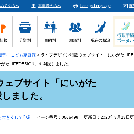
めての方へ
事業者の方へ
Foreign Language
閲
情報
分野別
目的別
組織別
現在の新潟
健部 こども家庭課
>
ライフデザイン特設ウェブサイト「にいがたLIFE
たLIFEDESIGN」を開設しました。
ウェブサイト「にいがた
開設しました。
を大きくして印刷
ページ番号：0565498
更新日：2023年3月23日