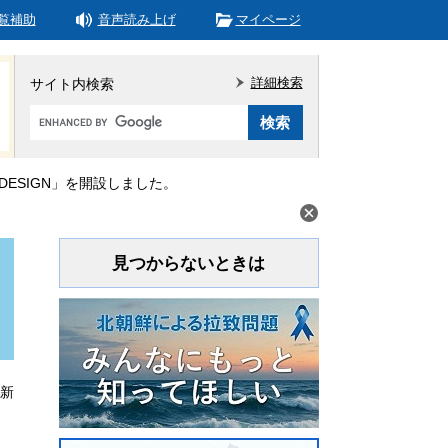
覧補助
音声読み上げ
マイページ
詳細検索
サイト内検索
Google
カ
ス
タ
DESIGN」を開設しました。
ム
検
索
見つからないときは
更新