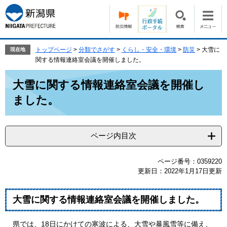
ペ
メ
ー
ニ
ジ
ュ
の
ー
先
を
トップページ
>
分類でさがす
>
くらし・安全・環境
>
防災
>
大雪に
現在地
頭
飛
関する情報連絡室会議を開催しました。
で
ば
本
す。
し
大雪に関する情報連絡室会議を開催し
文
て
ました。
本
文
へ
ページ内目次
ページ番号：0359220
更新日：2022年1月17日更新
大雪に関する情報連絡室会議を開催しました。
県では、18日にかけての寒波による、大雪や暴風雪等に備え、