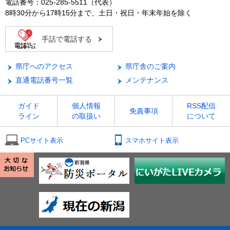
電話番号：025-285-5511（代表）
8時30分から17時15分まで、土日・祝日・年末年始を除く
手話で電話する
県庁へのアクセス
県庁舎のご案内
直通電話番号一覧
メンテナンス
ガイド
個人情報
RSS配信
免責事項
ライン
の取扱い
について
PCサイト表示
スマホサイト表示