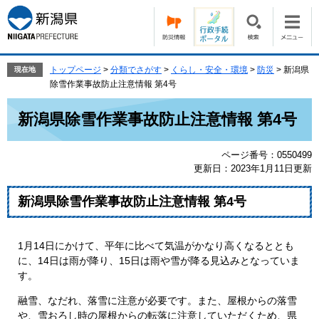
ペ
メ
ー
ニ
ジ
ュ
の
ー
先
を
トップページ
>
分類でさがす
>
くらし・安全・環境
>
防災
>
新潟県
現在地
頭
飛
除雪作業事故防止注意情報 第4号
で
ば
本
す。
し
新潟県除雪作業事故防止注意情報 第4号
文
て
本
ページ番号：0550499
文
更新日：2023年1月11日更新
へ
新潟県除雪作業事故防止注意情報 第4号
1月14日にかけて、平年に比べて気温がかなり高くなるととも
に、14日は雨が降り、15日は雨や雪が降る見込みとなっていま
す。
融雪、なだれ、落雪に注意が必要です。また、屋根からの落雪
や、雪おろし時の屋根からの転落に注意していただくため、県