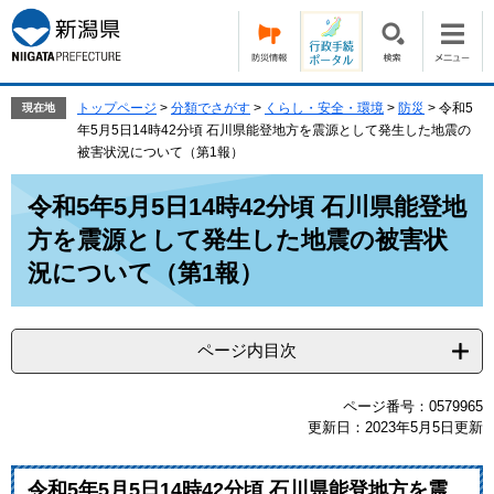
ペ
メ
ー
ニ
ジ
ュ
の
ー
先
を
トップページ
>
分類でさがす
>
くらし・安全・環境
>
防災
>
令和5
現在地
頭
飛
年5月5日14時42分頃 石川県能登地方を震源として発生した地震の
で
ば
被害状況について（第1報）
す。
し
本
て
令和5年5月5日14時42分頃 石川県能登地
文
本
方を震源として発生した地震の被害状
文
へ
況について（第1報）
ページ内目次
ページ番号：0579965
更新日：2023年5月5日更新
令和5年5月5日14時42分頃 石川県能登地方を震