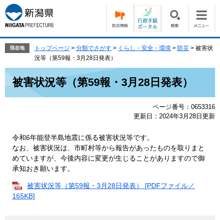
ペ
メ
ー
ニ
ジ
ュ
の
ー
先
を
トップページ
>
分類でさがす
>
くらし・安全・環境
>
防災
>
被害状
現在地
頭
飛
況等（第59報・3月28日発表）
で
ば
本
す。
し
被害状況等（第59報・3月28日発表）
文
て
本
ページ番号：0653316
文
更新日：2024年3月28日更新
へ
令和6年能登半島地震に係る被害状況等です。
なお、被害状況は、市町村等から報告があったものを取りまと
めていますが、今後内容に変更が生じることがありますので御
承知おき願います。
被害状況等（第59報・3月28日発表） [PDFファイル／
165KB]