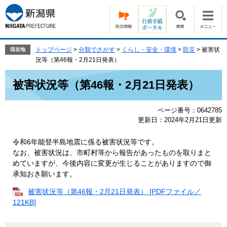
ペ
メ
ー
ニ
ジ
ュ
の
ー
先
を
トップページ
>
分類でさがす
>
くらし・安全・環境
>
防災
>
被害状
現在地
頭
飛
況等（第46報・2月21日発表）
で
ば
本
す。
し
被害状況等（第46報・2月21日発表）
文
て
本
ページ番号：0642785
文
更新日：2024年2月21日更新
へ
令和6年能登半島地震に係る被害状況等です。
なお、被害状況は、市町村等から報告があったものを取りまと
めていますが、今後内容に変更が生じることがありますので御
承知おき願います。
被害状況等（第46報・2月21日発表） [PDFファイル／
121KB]