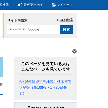
覧補助
音声読み上げ
マイページ
詳細検索
サイト内検索
Google
カ
ス
タ
ム
検
索
このページを見ている人は
こんなページも見ています
令和6年能登半島地震に係る被害
更新
状況等（第108報・1月30日発
表）