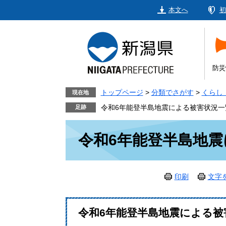
ペ
メ
本文へ
初
ー
ニ
ジ
ュ
の
ー
先
を
頭
飛
防災
で
ば
す。
し
トップページ
>
分類でさがす
>
くらし
現在地
て
令和6年能登半島地震による被害状況一
本
本
文
令和6年能登半島地
文
へ
印刷
文字
令和6年能登半島地震による被