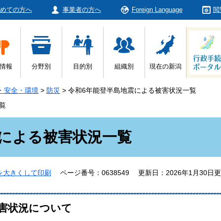
めての方へ
事業者の方へ
Foreign Language
閲
情報
分野別
目的別
組織別
現在の新潟
・安全・環境
>
防災
>
令和6年能登半島地震による被害状況一覧
覧
震による被害状況一覧
を大きくして印刷
ページ番号：0638549
更新日：2026年1月30日
害状況について