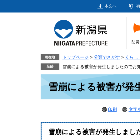
ペ
メ
本文へ
初
ー
ニ
ジ
ュ
の
ー
先
を
頭
飛
防災
で
ば
す。
し
トップページ
>
分類でさがす
>
くらし
現在地
て
雪崩による被害が発生しましたのでお
本
本
文
雪崩による被害が発
文
へ
印刷
文字
雪崩による被害が発生しまし