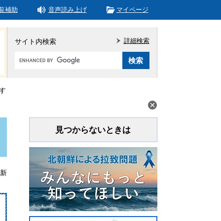
覧補助
音声読み上げ
マイページ
詳細検索
サイト内検索
Google
カ
ス
タ
す
ム
検
索
見つからないときは
更新