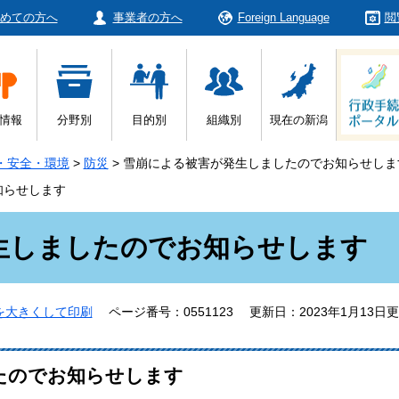
めての方へ
事業者の方へ
Foreign Language
閲
情報
分野別
目的別
組織別
現在の新潟
・安全・環境
>
防災
>
雪崩による被害が発生しましたのでお知らせしま
知らせします
生しましたのでお知らせします
を大きくして印刷
ページ番号：0551123
更新日：2023年1月13日
たのでお知らせします