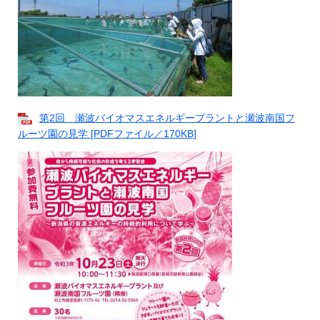
第2回 瀬波バイオマスエネルギープラントと瀬波南国フ
ルーツ園の見学 [PDFファイル／170KB]