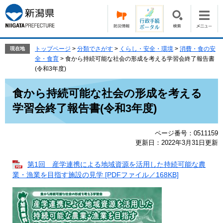
ペ
メ
ー
ニ
ジ
ュ
の
ー
先
を
トップページ
>
分類でさがす
>
くらし・安全・環境
>
消費・食の安
現在地
頭
飛
全・食育
>
食から持続可能な社会の形成を考える学習会終了報告書
で
ば
(令和3年度)
す。
し
本
て
食から持続可能な社会の形成を考える
文
本
学習会終了報告書(令和3年度)
文
へ
ページ番号：0511159
更新日：2022年3月31日更新
第1回 産学連携による地域資源を活用した持続可能な農
業・漁業を目指す施設の見学 [PDFファイル／168KB]